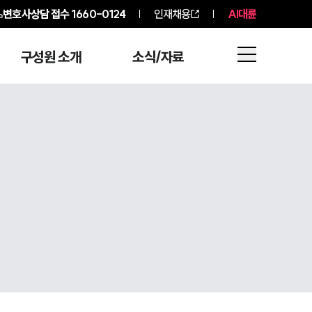
변호사상담 접수
1660-0124
인재채용
AI대륜
구성원 소개
소식/자료