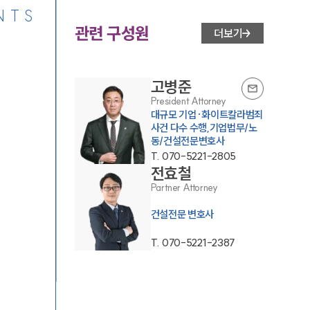
NTS
관련 구성원
더보기
고병준
President Attorney
대규모 기업·화이트칼라범죄
사건 다수 수행,기업법무/노
동/건설전문변호사
T.
070-5221-2805
전효철
Partner Attorney
건설전문 변호사
T.
070-5221-2387