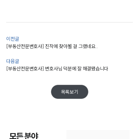
고객후기
업무분야
건설부 업무
이전글
전체
[부동산전문변호사] 진작에 찾아뵐 걸 그랬네요..
구성원 소개
다음글
[부동산전문변호사] 변호사님 덕분에 잘 해결됐습니다
부동산전문변호사
목록보기
소식/자료
언론보도
공지사항
법률 블로그
법률서식
뉴스레터/브로슈어
모든 분야
세미나