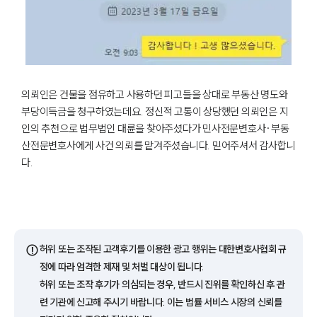
팀소개
의뢰인은 건물을 점유하고 사용하던 피고들을 상대로 부동산 명도와
부당이득금을 청구하였는데요. 정신적 고통이 상당했던 의뢰인은 지
팀소개
인의 추천으로 법무법인 대륜을 찾아주셨다가 민사전문변호사·부동
대륜의 강점
오시는 길
산전문변호사에게 사건 의뢰를 맡겨주셨습니다. 믿어주셔서 감사합니
글로벌 파트너 로펌
다.
고객의 소리
통합검색
AI대륜
업무사례
⚠️
허위 또는 조작된 고객후기를 이용한 광고 행위는 대한변호사협회 규
정에 따라 엄격한 제재 및 처벌 대상이 됩니다.
주요 업무사례
허위 또는 조작 후기가 의심되는 경우, 반드시 진위를 확인하신 후 관
사례분석/최신동향
련 기관에 신고해 주시기 바랍니다. 이는 법률 서비스 시장의 신뢰를
법률정보