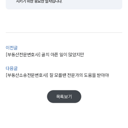
법률지식인
지키기 위한 중요한 절차입니다.
고객후기
업무분야
건설부 업무
전체
이전글
[부동산전문변호사] 골치 아픈 일이 많았지만
구성원 소개
다음글
부동산전문변호사
[부동산소송전문변호사] 잘 모를땐 전문가의 도움을 받아야
소식/자료
목록보기
언론보도
공지사항
법률 블로그
법률서식
뉴스레터/브로슈어