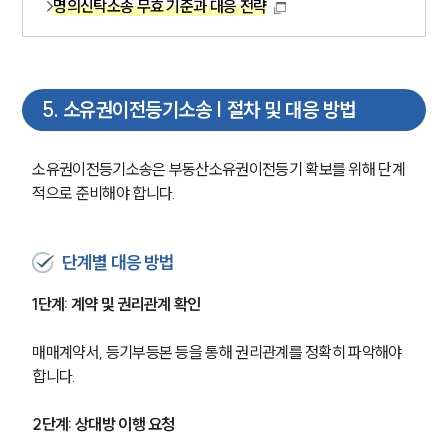
명의신탁소송 무효 기준과 대응 전략
구성원 소개
부동산전문변호사
5
.
소유권이전등기소송 | 절차 및 대응 방법
소식/자료
소유권이전등기소송은 부동산소유권이전등기 확보를 위해 단계
언론보도
적으로 준비해야 합니다.
공지사항
법률 블로그
법률서식
단계별 대응 방법
뉴스레터/브로슈어
세미나
1단계: 계약 및 권리관계 확인
대륜법률상담예약
매매계약서, 등기부등본 등을 통해 권리관계를 정확히 파악해야 
합니다.
대륜법률상담예약
2단계: 상대방 이행 요청