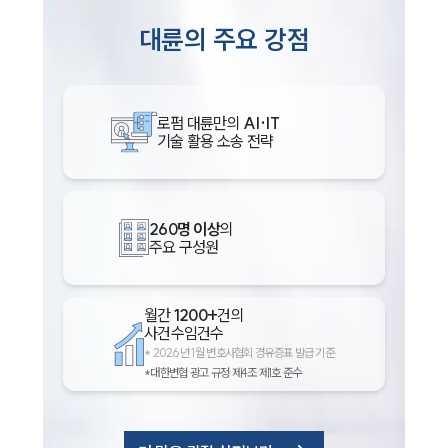
대륜의 주요 강점
로펌 대륜만의
AI·IT
기술 활용 소송 전략
260명 이상
의
주요 구성원
월간
1200+
건의
사건수임건수
*
2026년 1월 변호사협회 경유증표 발급 기준
*대한변협 광고 규정 제4조 제1호 준수