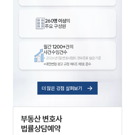
260명 이상
의
주요 구성원
월간
1200+
건의
사건수임건수
*
2026년 1월 변호사협회 경유증표 발급 기준
*대한변협 광고 규정 제4조 제1호 준수
더 많은 강점 살펴보기
부동산
변호사
법률상담예약