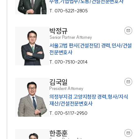
수행,기업법무/노동/건설전문변호사
T.
070-5221-2805
박정규
Senior Partner Attorney
서울고법 판사[건설전담] 경력,민사/건설
전문변호사
T.
070-7510-2014
김국일
President Attorney
의정부지검 고양지청장 경력,형사/지식
재산/건설전문변호사
T.
070-5117-2950
한종훈