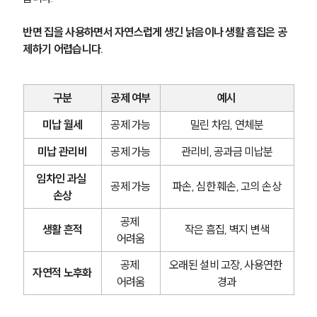
반면 집을 사용하면서 자연스럽게 생긴 낡음이나 생활 흠집은 공
제하기 어렵습니다.
구분
공제 여부
예시
미납 월세
공제 가능
밀린 차임, 연체분
미납 관리비
공제 가능
관리비, 공과금 미납분
임차인 과실 
공제 가능
파손, 심한 훼손, 고의 손상
손상
공제 
생활 흔적
작은 흠집, 벽지 변색
어려움
공제 
오래된 설비 고장, 사용연한 
자연적 노후화
어려움
경과