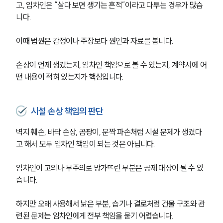
고, 임차인은 “살다 보면 생기는 흔적”이라고 다투는 경우가 많습
니다.
이때 법원은 감정이나 주장보다 원인과 자료를 봅니다.
팀소개
손상이 언제 생겼는지, 임차인 책임으로 볼 수 있는지, 계약서에 어
팀소개
대륜의 강점
떤 내용이 적혀 있는지가 핵심입니다.
오시는 길
글로벌 파트너 로펌
고객의 소리
시설 손상 책임의 판단
통합검색
AI대륜
벽지 훼손, 바닥 손상, 곰팡이, 문짝 파손처럼 시설 문제가 생겼다
고 해서 모두 임차인 책임이 되는 것은 아닙니다.
업무사례
임차인이 고의나 부주의로 망가뜨린 부분은 공제 대상이 될 수 있
주요 업무사례
습니다.
사례분석/최신동향
법률정보
하지만 오래 사용해서 낡은 부분, 습기나 결로처럼 건물 구조와 관
법률지식인
련된 문제는 임차인에게 전부 책임을 묻기 어렵습니다.
고객후기