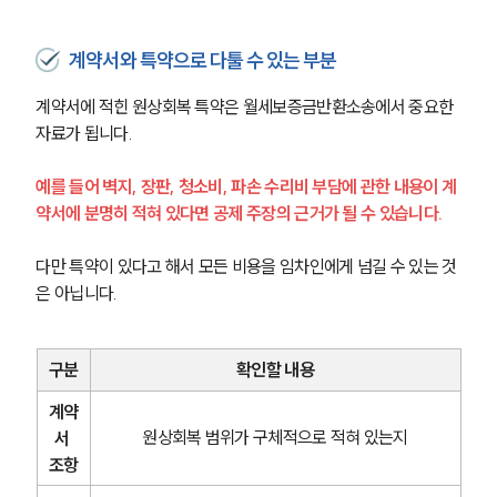
업무분야
계약서와 특약으로 다툴 수 있는 부분
건설부 업무
계약서에 적힌 원상회복 특약은 월세보증금반환소송에서 중요한 
전체
자료가 됩니다.
예를 들어 벽지, 장판, 청소비, 파손 수리비 부담에 관한 내용이 계
구성원 소개
약서에 분명히 적혀 있다면 공제 주장의 근거가 될 수 있습니다.
부동산전문변호사
다만 특약이 있다고 해서 모든 비용을 임차인에게 넘길 수 있는 것
은 아닙니다.
소식/자료
언론보도
구분
확인할 내용
공지사항
법률 블로그
계약
법률서식
원상회복 범위가 구체적으로 적혀 있는지
서 
뉴스레터/브로슈어
조항
세미나