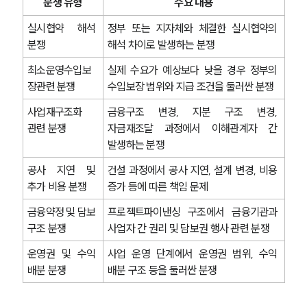
법률지식인
분쟁 유형
주요 내용
고객후기
실시협약 해석 
정부 또는 지자체와 체결한 실시협약의 
분쟁
해석 차이로 발생하는 분쟁
업무분야
최소운영수입보
실제 수요가 예상보다 낮을 경우 정부의 
장관련 분쟁
수입보장 범위와 지급 조건을 둘러싼 분쟁
건설부 업무
전체
사업재구조화 
금융구조 변경, 지분 구조 변경, 
관련 분쟁
자금재조달 과정에서 이해관계자 간 
발생하는 분쟁
구성원 소개
공사 지연 및 
건설 과정에서 공사 지연, 설계 변경, 비용 
부동산전문변호사
추가 비용 분쟁
증가 등에 따른 책임 문제
금융약정 및 담보 
프로젝트파이낸싱 구조에서 금융기관과 
소식/자료
구조 분쟁
사업자 간 권리 및 담보권 행사 관련 분쟁
언론보도
운영권 및 수익 
사업 운영 단계에서 운영권 범위, 수익 
공지사항
배분 분쟁
배분 구조 등을 둘러싼 분쟁
법률 블로그
법률서식
뉴스레터/브로슈어