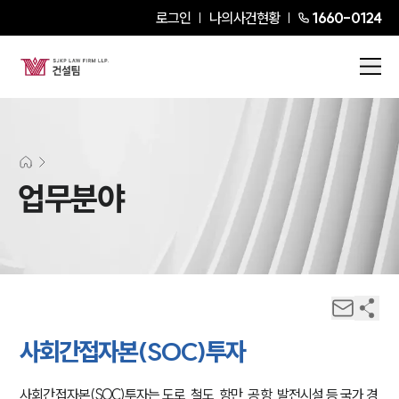
로그인
나의사건현황
1660-0124
업무분야
사회간접자본(SOC)투자
사회간접자본(SOC)투자는 도로, 철도, 항만, 공항, 발전시설 등 국가 경