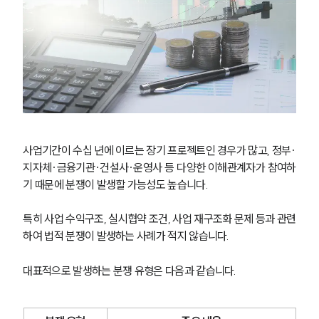
팀소개
팀소개
대륜의 강점
오시는 길
사업기간이 수십 년에 이르는 장기 프로젝트인 경우가 많고, 정부·
글로벌 파트너 로펌
지자체·금융기관·건설사·운영사 등 다양한 이해관계자가 참여하
고객의 소리
기 때문에 분쟁이 발생할 가능성도 높습니다.
통합검색
AI대륜
특히 사업 수익구조, 실시협약 조건, 사업 재구조화 문제 등과 관련
하여 법적 분쟁이 발생하는 사례가 적지 않습니다.
업무사례
대표적으로 발생하는 분쟁 유형은 다음과 같습니다.
주요 업무사례
사례분석/최신동향
법률정보