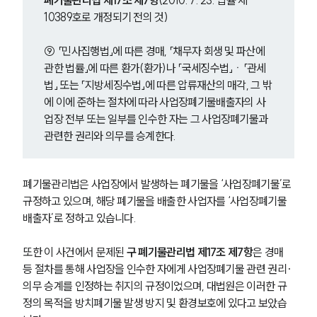
폐기물관리법 제17조 제7항
(2010. 7. 23. 법률 제
10389호로 개정되기 전의 것
)
⑨ 「민사집행법」에 따른 경매, 「채무자 회생 및 파산에 
관한 법률」에 따른 환가(환가)나 「국세징수법」ㆍ「관세
법」 또는 「지방세징수법」에 따른 압류재산의 매각, 그 밖
에 이에 준하는 절차에 따라 사업장폐기물배출자의 사
업장 전부 또는 일부를 인수한 자는 그 사업장폐기물과 
관련한 권리와 의무를 승계한다.
폐기물관리법은 사업장에서 발생하는 폐기물을 ‘사업장폐기물’로 
규정하고 있으며, 해당 폐기물을 배출한 사업자를 ‘사업장폐기물
배출자’로 정하고 있습니다.
또한 이 사건에서 문제된 
구 폐기물관리법 제17조 제7항
은 경매 
등 절차를 통해 사업장을 인수한 자에게 사업장폐기물 관련 권리·
의무 승계를 인정하는 취지의 규정이었으며, 대법원은 이러한 규
정의 목적을 방치폐기물 발생 방지 및 환경보호에 있다고 보았습