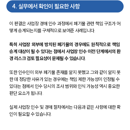
건설부 업무
전체
4
.
실무에서 확인이 필요한 사항
이 판결은 사업장 경매 인수 과정에서 폐기물 관련 책임 구조가 어
구성원 소개
떻게 승계되는지를 구체적으로 보여준 사례입니다.
부동산전문변호사
특히 사업장 외부에 방치된 폐기물의 경우에도 원칙적으로 책임 
승계 대상이 될 수 있다는 점에서 사업장 인수 이전 단계에서의 환
소식/자료
경 리스크 검토 필요성이 문제될 수 있습니다.
언론보도
또한 인수인이 외부 폐기물 존재를 알지 못했고 그와 같이 알지 못
공지사항
한 데 정당한 사유가 있는 경우에는 책임 제한 가능성이 인정될 수 
법률 블로그
법률서식
있다는 점에서 인수 당시의 조사 범위와 인식 가능성 역시 중요한 
뉴스레터/브로슈어
판단 요소가 됩니다.
세미나
실제 사업장 인수 및 경매 절차에서는 다음과 같은 사항에 대한 확
인이 필요할 수 있습니다.
대륜법률상담예약
대륜법률상담예약