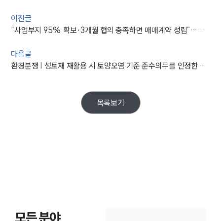
이전글
“사업부지 95% 확보·3개월 협의 충족하면 매매계약 성립”…개발이익 포함 시가 인정한 판결
다음글
환경분쟁 | 성토재 재활용 시 토양오염 기준 준수의무를 인정한 대법원 판결
목록보기
모든 분야