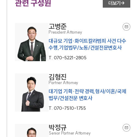
관련 구성원
더보기
고병준
President Attorney
대규모 기업·화이트칼라범죄 사건 다수
수행,기업법무/노동/건설전문변호사
T.
070-5221-2805
김형진
Partner Attorney
대기업 기획·전략 경력,형사/이혼/국제
법무/건설전문 변호사
T.
070-7510-1755
박정규
Senior Partner Attorney