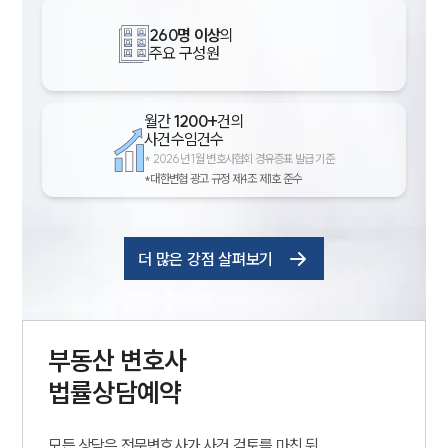
260명 이상
의
주요 구성원
월간
1200+
건의
사건수임건수
*
2026년 1월 변호사협회 경유증표 발급 기준
*대한변협 광고 규정 제4조 제1호 준수
더 많은 강점 살펴보기
부동산
변호사
법률상담예약
모든 상담은 전문변호사가 사건 검토를 마친 뒤