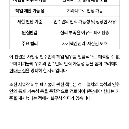
팀소개
책임 제한 가능성
예외적으로 인정 가능
대륜의 강점
제한 판단 기준
인수인의 인식 가능성 및 정당한 사유
오시는 길
글로벌 파트너 로펌
원심판결
심리 부족을 이유로 파기환송
고객의 소리
통합검색
주요 법리
자기책임원리·재산권 보호
AI대륜
이 판결은 
사업장 인수인의 책임 범위를 일률적으로 해석할 수 없
업무사례
으며 폐기물의 위치와 인수인의 인식 가능성 등을 함께 고려해야 
한다는 점
을 명확히 한 사례입니다.
주요 업무사례
사례분석/최신동향
또한 사업장 외부 폐기물에 관한 책임은 경매 절차의 특성과 인수
법률정보
인의 통제 가능성 등을 종합적으로 검토하여 판단해야 한다는 기
법률지식인
고객후기
준을 제시했다는 점에서 실무상 의미가 있습니다.
업무분야