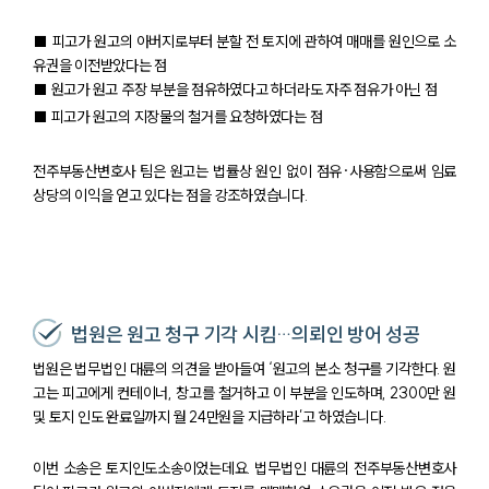
팀소개
대륜의 강점
■ 피고가 원고의 아버지로부터 분할 전 토지에 관하여 매매를 원인으로 소
오시는 길
유권을 이전받았다는 점
글로벌 파트너 로펌
■ 원고가 원고 주장 부분을 점유하였다고 하더라도 자주 점유가 아닌 점
고객의 소리
■ 피고가 원고의 지장물의 철거를 요청하였다는 점
통합검색
AI대륜
전주부동산변호사 팀은 원고는 법률상 원인 없이 점유·사용함으로써 임료
상당의 이익을 얻고 있다는 점을 강조하였습니다.
업무사례
주요 업무사례
사례분석/최신동향
법률정보
법률지식인
법원은 원고 청구 기각 시킴…의뢰인 방어 성공
고객후기
법원은 법무법인 대륜의 의견을 받아들여 ‘원고의 본소 청구를 기각한다. 원
고는 피고에게 컨테이너, 창고를 철거하고 이 부분을 인도하며, 2300만 원
업무분야
및 토지 인도 완료일까지 월 24만원을 지급하라’고 하였습니다.
건설부 업무
이번 소송은 토지인도소송이었는데요. 법무법인 대륜의 전주부동산변호사