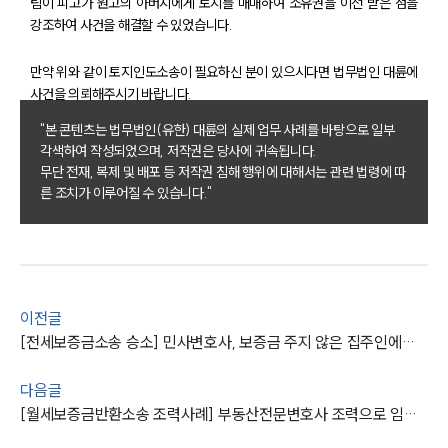
전체
팀이 피고가 원고의 아버지에게 토지를 매매하여 소유권을 이전 받은 점을
강조하여 사건을 해결할 수 있었습니다.
구성원 소개
만약 위와 같이 토지인도소송이 필요하신 분이 있으시다면 법무법인 대륜에
사건을 의뢰해주시기 바랍니다.
부동산전문변호사
"본 콘텐츠는 법무법인(유한) 대륜의 실제 업무 사례를 바탕으로 일부
각색하여 작성되었으며, 저작권은 당사에 귀속됩니다.
소식/자료
무단 전재, 복제 및 배포 등 저작권 침해 행위에 대해서는 관련 법령에 따
른 조치가 이루어질 수 있습니다."
언론보도
공지사항
법률 블로그
법률서식
뉴스레터/브로슈어
세미나
이전글
[전세보증금소송 승소] 민사변호사, 보증금 주지 않은 집주인에게 지급판결 받아내
대륜법률상담예약
다음글
[월세보증금반환소송 조력사례] 부동산전문변호사 조력으로 임대차보증금 전액 돌려받은 의뢰인
대륜법률상담예약