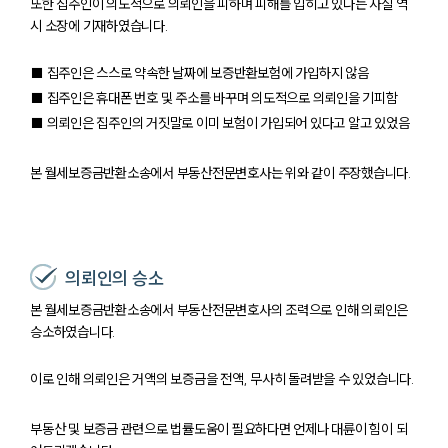
대륜의 강점
또한 집주인이 의도적으로 의뢰인을 피하며 피해를 입히고 있다는 사실 역
오시는 길
시 소장에 기재하였습니다.
글로벌 파트너 로펌
고객의 소리
■ 집주인은 스스로 약속한 날짜에 보증반환보험에 가입하지 않음
통합검색
■ 집주인은 휴대폰 번호 및 주소를 바꾸며 의도적으로 의뢰인을 기피함
AI대륜
■ 의뢰인은 집주인의 거짓말로 이미 보험이 가입되어 있다고 알고 있었음
업무사례
본 월세보증금반환소송에서 부동산전문변호사는 위와 같이 주장했습니다.
주요 업무사례
사례분석/최신동향
법률정보
법률지식인
의뢰인의 승소
고객후기
본 월세보증금반환소송에서 부동산전문변호사의 조력으로 인해 의뢰인은
승소하였습니다.
업무분야
이로 인해 의뢰인은 거액의 보증금을 전액, 무사히 돌려받을 수 있었습니다.
건설부 업무
전체
부동산 및 보증금 관련으로 법률도움이 필요하다면 언제나 대륜이 힘이 되