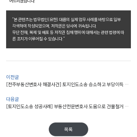
어드리겠습니다.
구성원 소개
"본 콘텐츠는 법무법인(유한) 대륜의 실제 업무 사례를 바탕으로 일부
부동산전문변호사
각색하여 작성되었으며, 저작권은 당사에 귀속됩니다.
무단 전재, 복제 및 배포 등 저작권 침해 행위에 대해서는 관련 법령에 따
른 조치가 이루어질 수 있습니다."
소식/자료
언론보도
공지사항
법률 블로그
법률서식
이전글
뉴스레터/브로슈어
[전주부동산변호사 해결사건] 토지인도소송 승소하고 부당이득 2300만 원 받음
세미나
다음글
대륜법률상담예약
[토지인도소송 성공사례] 부동산전문변호사 도움으로 건물철거 및 부당이득 청구 성공
대륜법률상담예약
목록