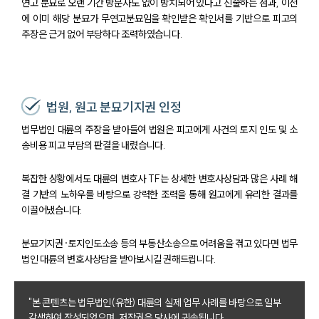
글로벌 파트너 로펌
연고 분묘로 오랜 기간 방문자도 없이 방치되어 있다고 진술하는 점과, 이전
고객의 소리
에 이미 해당 분묘가 무연고분묘임을 확인받은 확인서를 기반으로 피고의
통합검색
주장은 근거 없어 부당하다 조력하였습니다.
AI대륜
업무사례
법원, 원고 분묘기지권 인정
주요 업무사례
법무법인 대륜의 주장을 받아들여 법원은 피고에게 사건의 토지 인도 및 소
사례분석/최신동향
법률정보
송비용 피고 부담의 판결을 내렸습니다.
법률지식인
고객후기
복잡한 상황에서도 대륜의 변호사 TF는 상세한 변호사상담과 많은 사례 해
결 기반의 노하우를 바탕으로 강력한 조력을 통해 원고에게 유리한 결과를
이끌어냈습니다.
업무분야
분묘기지권·토지인도소송 등의 부동산소송으로 어려움을 겪고 있다면 법무
건설부 업무
법인 대륜의 변호사상담을 받아보시길 권해드립니다.
전체
"본 콘텐츠는 법무법인(유한) 대륜의 실제 업무 사례를 바탕으로 일부
구성원 소개
각색하여 작성되었으며, 저작권은 당사에 귀속됩니다.