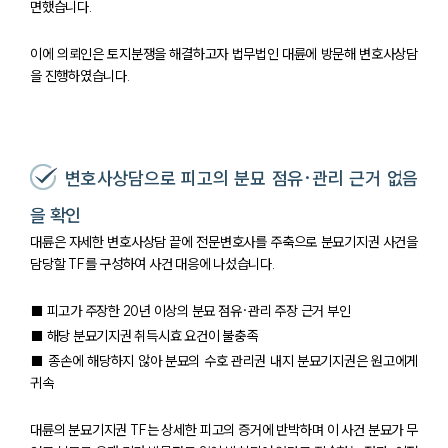
면했습니다.
이에 의뢰인은 토지분쟁을 해결하고자 법무법인 대륜에 방문해 변호사상담
을 진행하였습니다.
변호사상담으로 피고의 분묘 점유·관리 근거 없음
을 확인
대륜은 자세한 변호사상담 끝에 전문변호사를 주축으로 분묘기지권 사건을
담당할 TF를 구성하여 사건 대응에 나섰습니다.
■ 피고가 주장한 20년 이상의 분묘 점유·관리 주장 근거 부인
■ 해당 분묘기지권 취득시효 요건이 불충족
팀소개
■ 종손에 해당하지 않아 분묘의 수호 관리권 내지 분묘기지권은 원고에게
귀속
팀소개
대륜의 강점
오시는 길
대륜의 분묘기지권 TF는 상세한 피고의 증거에 반박하며 이 사건 분묘가 무