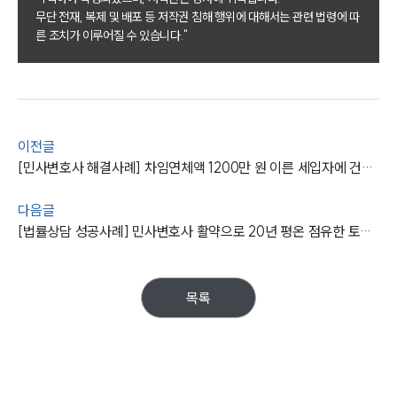
무단 전재, 복제 및 배포 등 저작권 침해 행위에 대해서는 관련 법령에 따
부동산전문변호사
른 조치가 이루어질 수 있습니다."
소식/자료
언론보도
공지사항
이전글
법률 블로그
[민사변호사 해결사례] 차임연체액 1200만 원 이른 세입자에 건물인도소송 승소
법률서식
뉴스레터/브로슈어
다음글
세미나
[법률상담 성공사례] 민사변호사 활약으로 20년 평온 점유한 토지 소유권 이전 성공
대륜법률상담예약
목록
대륜법률상담예약