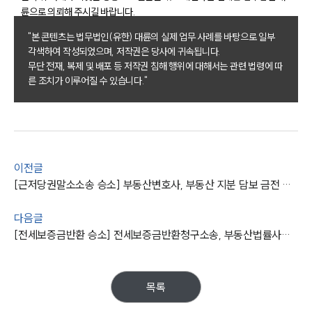
륜으로 의뢰해 주시길 바랍니다.
구성원 소개
"본 콘텐츠는 법무법인(유한) 대륜의 실제 업무 사례를 바탕으로 일부
부동산전문변호사
각색하여 작성되었으며, 저작권은 당사에 귀속됩니다.
무단 전재, 복제 및 배포 등 저작권 침해 행위에 대해서는 관련 법령에 따
른 조치가 이루어질 수 있습니다."
소식/자료
언론보도
공지사항
법률 블로그
법률서식
이전글
뉴스레터/브로슈어
[근저당권말소소송 승소] 부동산변호사, 부동산 지분 담보 금전 대여한 정황 밝혀 원고 청구 기각
세미나
다음글
[전세보증금반환 승소] 전세보증금반환청구소송, 부동산법률사무소 조력으로 보증금 전액, 소송비 청구 성공
대륜법률상담예약
대륜법률상담예약
목록