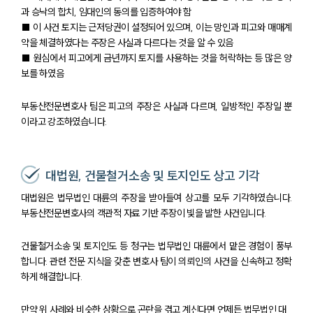
대륜의 강점
과 승낙의 합치, 임대인의 동의를 입증하여야 함
오시는 길
글로벌 파트너 로펌
■ 이 사건 토지는 근저당권이 설정되어 있으며, 이는 망인과 피고와 매매계
고객의 소리
약을 체결하였다는 주장은 사실과 다르다는 것을 알 수 있음
통합검색
■ 원심에서 피고에게 금년까지 토지를 사용하는 것을 허락하는 등 많은 양
AI대륜
보를 하였음
부동산전문변호사 팀은 피고의 주장은 사실과 다르며, 일방적인 주장일 뿐
업무사례
이라고 강조하였습니다.
주요 업무사례
사례분석/최신동향
법률정보
대법원, 건물철거소송 및 토지인도 상고 기각
법률지식인
고객후기
대법원은 법무법인 대륜의 주장을 받아들여 상고를 모두 기각하였습니다.
부동산전문변호사의 객관적 자료 기반 주장이 빛을 발한 사건입니다.
업무분야
건물철거소송 및 토지인도 등 청구는 법무법인 대륜에서 맡은 경험이 풍부
합니다. 관련 전문 지식을 갖춘 변호사 팀이 의뢰인의 사건을 신속하고 정확
건설부 업무
하게 해결합니다.
전체
만약 위 사례와 비슷한 상황으로 곤란을 겪고 계신다면 언제든 법무법인 대