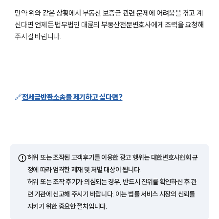
부동산전문변호사
만약 위와 같은 상황에서 부동산 보증금 관련 문제에 어려움을 겪고 계
신다면 언제든 법무법인 대륜의 부동산전문변호사에게 조력을 요청해
주시길 바랍니다.
소식/자료
언론보도
공지사항
법률 블로그
법률서식
🔗
전세금반환소송을 제기하고 싶다면?
뉴스레터/브로슈어
세미나
대륜법률상담예약
⚠️
허위 또는 조작된 고객후기를 이용한 광고 행위는 대한변호사협회 규
대륜법률상담예약
정에 따라 엄격한 제재 및 처벌 대상이 됩니다.
허위 또는 조작 후기가 의심되는 경우, 반드시 진위를 확인하신 후 관
련 기관에 신고해 주시기 바랍니다. 이는 법률 서비스 시장의 신뢰를
지키기 위한 중요한 절차입니다.