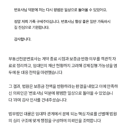
고객의 소리
통합검색
AI대륜
업무사례
주요 업무사례
사례분석/최신동향
법률정보
부동산전문변호사는 계약 종료 시점과 보증금 반환 의무를 객관적 자
법률지식인
고객후기
료로 정리하고, 임대인의 재산 현황까지 고려해 강제집행 가능성을 염
두에 둔 대응 전략을 마련했습니다.
업무분야
그 결과, 법원은 보증금 전액을 반환하라는 판결을 내렸고 이에 만족하
신 의뢰인은 '변호사님 덕분에 평범한 일상으로 돌아올 수 있었습니
건설부 업무
다.'라며 감사 인사를 건네주셨습니다.
전체
법무법인 대륜은 임대차 관계에서 문제 되는 핵심 자료를 선별해 법원
구성원 소개
의 심리 구조에 맞게 쟁점을 구성하여 의뢰인을 조력합니다.