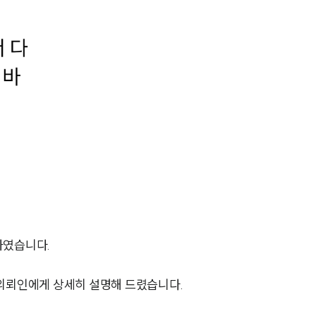
전체
구성원 소개
부동산전문변호사
소식/자료
언론보도
공지사항
법률 블로그
하였습니다.
법률서식
 의뢰인에게 상세히 설명해 드렸습니다.
뉴스레터/브로슈어