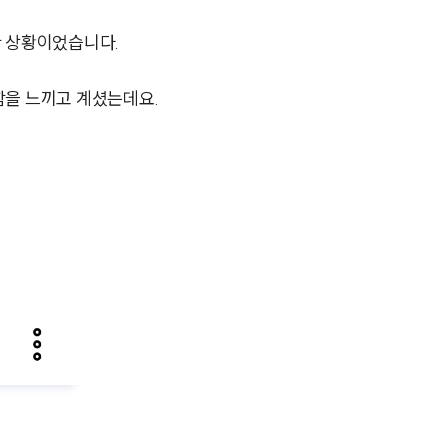
 상황이었습니다.
함을 느끼고 계셨는데요.
팀소개
팀소개
대륜의 강점
오시는 길
글로벌 파트너 로펌
고객의 소리
통합검색