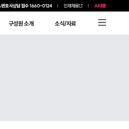
변호사상담 접수
1660-0124
인재채용
AI대륜
구성원 소개
소식/자료