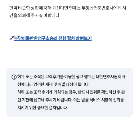
만약 비슷한 상황에 처해 계신다면 언제든 부동산전문변호사에게 사
업무분야
건을 의뢰해 주시길 바랍니다.
건설부 업무
전체
🔗
부당이득반환청구소송의 진행 절차 살펴보기
구성원 소개
부동산전문변호사
⚠️
허위 또는 조작된 고객후기를 이용한 광고 행위는 대한변호사협회 규
소식/자료
정에 따라 엄격한 제재 및 처벌 대상이 됩니다.
허위 또는 조작 후기가 의심되는 경우, 반드시 진위를 확인하신 후 관
언론보도
련 기관에 신고해 주시기 바랍니다. 이는 법률 서비스 시장의 신뢰를
공지사항
지키기 위한 중요한 절차입니다.
법률 블로그
법률서식
뉴스레터/브로슈어
세미나