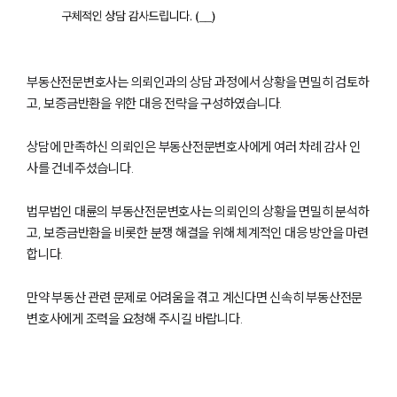
업무사례
주요 업무사례
부동산전문변호사는 의뢰인과의 상담 과정에서 상황을 면밀히 검토하
사례분석/최신동향
고, 보증금반환을 위한 대응 전략을 구성하였습니다.
법률정보
법률지식인
고객후기
상담에 만족하신 의뢰인은 부동산전문변호사에게 여러 차례 감사 인
사를 건네주셨습니다.
업무분야
법무법인 대륜의 부동산전문변호사는 의뢰인의 상황을 면밀히 분석하
고, 보증금반환을 비롯한 분쟁 해결을 위해 체계적인 대응 방안을 마련
건설부 업무
합니다.
전체
만약 부동산 관련 문제로 어려움을 겪고 계신다면 신속히 부동산전문
구성원 소개
변호사에게 조력을 요청해 주시길 바랍니다.
부동산전문변호사