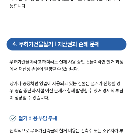
능
합니다.
4
.
무허가건물철거 | 재산권과 손해 문제
팀소개
무허가건물이라고 하더라도 실제 사용 중인 건물이라면 철거 과정
에서 재산상 손실이 발생할 수 있습니다.
팀소개
대륜의 강점
오시는 길
상가나 공장처럼 영업에 사용되고 있는 건물은 철거가 진행될 경
글로벌 파트너 로펌
우 영업 중단과 시설 이전 문제가 함께 발생할 수 있어 경제적 부담
고객의 소리
이 상당할 수 있습니다.
통합검색
AI대륜
철거 비용 부담 주체
업무사례
원칙적으로 무허가건축물의 철거 비용은 건축주 또는 소유자가 부