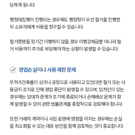
주요 업무사례
담하게 됩니다.
사례분석/최신동향
법률정보
행정대집행이 진행되는 경우에도 행정청이 우선 철거를 진행한 
법률지식인
고객후기
뒤 소유자에게 비용을 청구할 수 있습니다.
철거명령을 장기간 이행하지 않을 경우 이행강제금뿐 아니라 철
업무분야
거 비용까지 추가로 부담해야 하는 상황이 발생할 수 있습니다.
건설부 업무
전체
영업손실이나 사용 제한 문제
무허가건축물이 상가나 공장으로 사용되고 있었다면 철거 또는 사
구성원 소개
용금지 조치로 인해 영업 중단이 발생할 수 있으며, 임차인이 있는 
경우에는 임대차 관계가 조기에 종료되거나 손해배상 문제가 함
부동산전문변호사
께 발생할 수 있어 관련 법률관계를 종합적으로 검토해야 합니다.
소식/자료
또한 거래처 계약이나 사업 운영에 영향을 미치는 경우에는 손실
을 최소화할 수 있는 대응 방안을 함께 검토하는 것이 중요합니다.
언론보도