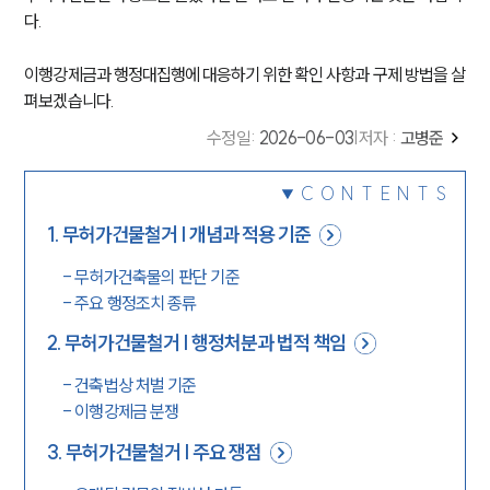
다.
이행강제금과 행정대집행에 대응하기 위한 확인 사항과 구제 방법을 살
펴보겠습니다.
수정일
:
2026-06-03
|
저자 :
고병준
CONTENTS
1
.
무허가건물철거 | 개념과 적용 기준
-
무허가건축물의 판단 기준
-
주요 행정조치 종류
2
.
무허가건물철거 | 행정처분과 법적 책임
-
건축법상 처벌 기준
-
이행강제금 분쟁
3
.
무허가건물철거 | 주요 쟁점