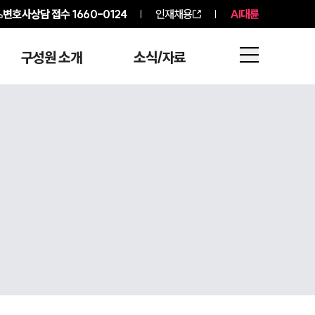
변호사상담 접수
1660-0124
인재채용
AI대륜
구성원 소개
소식/자료