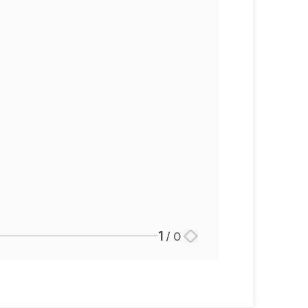
언론보도
공지사항
법률 블로그
법률서식
뉴스레터/브로슈어
세미나
대륜법률상담예약
대륜법률상담예약
1
/
0