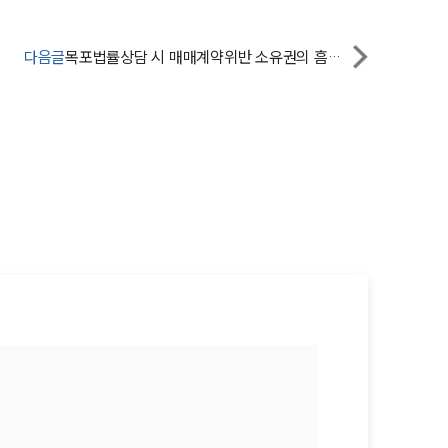
법률지식인
다음글
목포법률상담 시 매매계약위반 소유권의 흠결이 있을 경우
고객후기
업무분야
건설부 업무
전체
구성원 소개
부동산전문변호사
소식/자료