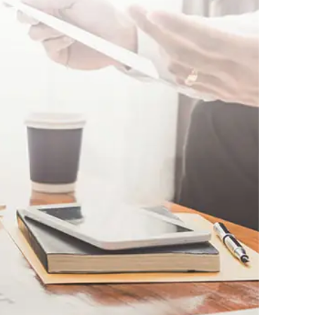
AI대륜
업무사례
주요 업무사례
사례분석/최신동향
법률정보
법률지식인
고객후기
업무분야
건설부 업무