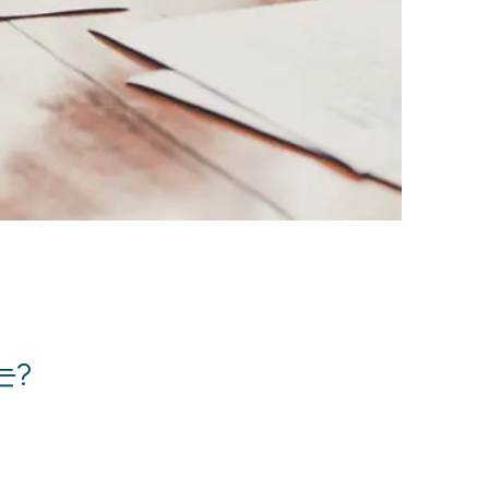
전체
구성원 소개
부동산전문변호사
소식/자료
언론보도
공지사항
법률 블로그
는?
법률서식
뉴스레터/브로슈어