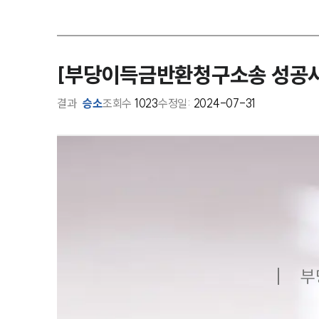
[부당이득금반환청구소송 성공사
결과
승소
조회수
1023
수정일:
2024-07-31
부