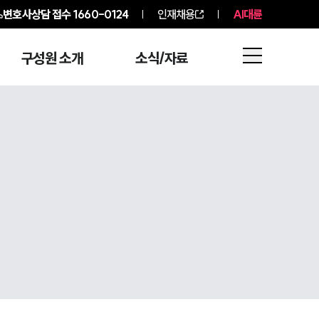
변호사상담 접수
1660-0124
인재채용
AI대륜
구성원 소개
소식/자료