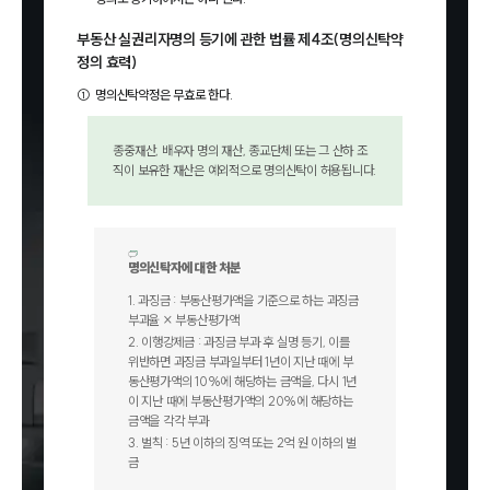
부동산 실권리자명의 등기에 관한 법률 제4조(명의신탁약
정의 효력)
①
명의신탁약정은 무효로 한다.
종중재산, 배우자 명의 재산, 종교단체 또는 그 산하 조
직이 보유한 재산은 예외적으로 명의신탁이 허용됩니다.
명의신탁자에 대한 처분
1
.
과징금 : 부동산평가액을 기준으로 하는 과징금
부과율 × 부동산평가액
2
.
이행강제금 : 과징금 부과 후 실명 등기, 이를
위반하면 과징금 부과일부터 1년이 지난 때에 부
동산평가액의 10%에 해당하는 금액을, 다시 1년
이 지난 때에 부동산평가액의 20%에 해당하는
금액을 각각 부과
3
.
벌칙 : 5년 이하의 징역 또는 2억 원 이하의 벌
금