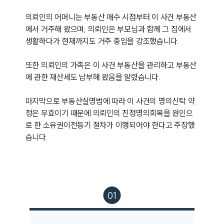
통합검색
AI대륜
의뢰인의 어머니는 부동산 매수 시점부터 이 사건 부동산
에서 거주해 왔으며, 의뢰인은 부모님과 함께 그 집에서 
생활하다가 현재까지도 거주 중임을 강조했습니다.

업무사례
또한 의뢰인의 가족은 이 사건 부동산을 관리하고 부동산
주요 업무사례
사례분석/최신동향
에 관한 재산세도 납부해 왔음을 알렸습니다.

법률정보
법률지식인
마지막으로 부동산실명법에 따라 이 사건의 명의신탁 약
고객후기
정은 무효이기 때문에 의뢰인의 진정명의회복을 원인으
로 한 소유권이전등기 절차가 이행되어야 한다고 주장했
업무분야
습니다.
건설부 업무
전체
구성원 소개