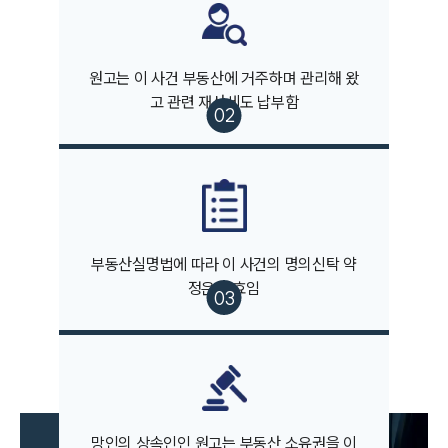
부동산전문변호사
소식/자료
원고는 이 사건 부동산에 거주하며 관리해 왔
고 관련 재산세도 납부함
언론보도
공지사항
법률 블로그
법률서식
뉴스레터/브로슈어
세미나
부동산실명법에 따라 이 사건의 명의신탁 약
대륜법률상담예약
정은 무효임
대륜법률상담예약
망인의 상속인인 원고는 부동산 소유권을 이