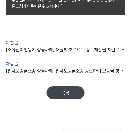
부동산전문변호사
른 조치가 이루어질 수 있습니다."
소식/자료
언론보도
이전글
공지사항
법률 블로그
[소유권이전등기 성공사례] 대륜의 조력으로 상속재산을 지킬 수 있게 된 의뢰인
법률서식
뉴스레터/브로슈어
다음글
세미나
[전세보증금소송 성공사례] 전세보증금소송 승소하여 보증금 청구 성공
대륜법률상담예약
목록
대륜법률상담예약