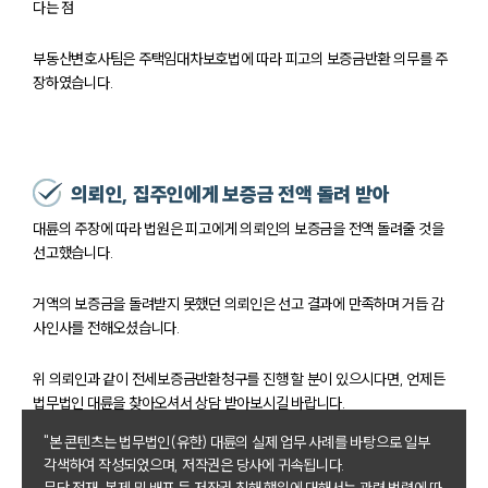
다는 점
고객의 소리
통합검색
AI대륜
부동산변호사팀은 주택임대차보호법에 따라 피고의 보증금반환 의무를 주
장하였습니다.
업무사례
주요 업무사례
사례분석/최신동향
의뢰인, 집주인에게 보증금 전액 돌려 받아
법률정보
대륜의 주장에 따라 법원은 피고에게 의뢰인의 보증금을 전액 돌려줄 것을
법률지식인
선고했습니다.
고객후기
거액의 보증금을 돌려받지 못했던 의뢰인은 선고 결과에 만족하며 거듭 감
업무분야
사인사를 전해오셨습니다.
건설부 업무
위 의뢰인과 같이 전세보증금반환청구를 진행 할 분이 있으시다면, 언제든
전체
법무법인 대륜을 찾아오셔서 상담 받아보시길 바랍니다.
"본 콘텐츠는 법무법인(유한) 대륜의 실제 업무 사례를 바탕으로 일부
구성원 소개
각색하여 작성되었으며, 저작권은 당사에 귀속됩니다.
무단 전재, 복제 및 배포 등 저작권 침해 행위에 대해서는 관련 법령에 따