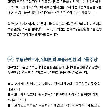
그러자 집주인은 문자에 답장도 뜸해지고 전화를 받지 않는 등 의뢰인을 의
도적으로 피하기 시작했으며 새로운 임차인을 구하기 전에는 보증금을 되돌
려 줄 수 없다는 문자를 마지막으로 의뢰인과의 연락을 끊어버렸습니다.
집주인이 전세계약기간이 끝나도록 의뢰인의 연락을 일부러 피하며 임대차
보증금반환의무를 불이행하고 있어, 의뢰인은 전세보증금반환청구를 진행
하기로 결심하여 대륜을 찾아오셨습니다.
부동산변호사, 임대인의 보증금반환 의무를 주장
법무법인 대륜은 의뢰인과의 법률상담을 통해 전세보증금반환청구 경험이
풍부한 3인 이상의 전문가로 부동산변호사팀을 구성하였습니다.
팀소개
■ 피고가 새로운 임차인이 구해지기 전까지 원고의 보증금을 돌려줄 수 없
다고 한 점
팀소개
■ 원고는 계약종료기간 훨씬 전부터 계약연장의사가 없음을 집주인에게
대륜의 강점
수차례 밝힌 점
오시는 길
■ 피고가 원고를 의도적으로 차단하여 원고가 경제적 손해를 크게 보고 있
글로벌 파트너 로펌