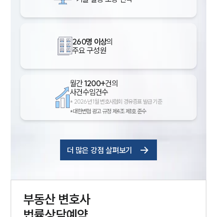
260명 이상
의
주요 구성원
월간
1200+
건의
사건수임건수
*
2026년 1월 변호사협회 경유증표 발급 기준
*대한변협 광고 규정 제4조 제1호 준수
더 많은 강점 살펴보기
부동산
변호사
법률상담예약