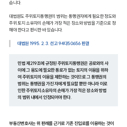
글로벌 파트너 로펌
습니다.
고객의 소리
통합검색
대법원도 주위토지통행권의 범위는 통행권자에게 필요한 정도와 
AI대륜
주위 토지 소유자의 손해가 가장 적은 장소와 방법을 기준으로 정
해야 한다고 판시한 바 있습니다.
업무사례
대법원 1995. 2. 3. 선고 94다50656 판결
주요 업무사례
사례분석/최신동향
법률정보
민법 제219조에 규정된 주위토지통행권은 공로와의 사
법률지식인
이에 그 용도에 필요한 통로가 없는 토지의 이용을 위하
고객후기
여 주위토지의 이용을 제한하는 것이므로 그 통행권의 
범위는 통행권을 가진 자에게 필요할 뿐만 아니라 이로 
업무분야
인한 주위토지소유자의 손해가 가장 적은 장소와 방법
의 범위 내에서 인정되어야 한다.
건설부 업무
전체
부동산변호사는 위 판례를 근거로 기존 진입로를 이용하는 것이 
구성원 소개