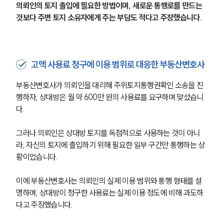
의뢰인의 토지 출입에 필요한 방법이며, 새로운 통행로를 만드는 
것보다 주변 토지 소유자에게 주는 부담도 적다고 주장했습니다.
부동산전문변호사
소식/자료
고액 사용료 청구에 이용 범위로 대응한 부동산변호사
언론보도
공지사항
부동산변호사가 의뢰인을 대리해 주위토지통행권확인 소송을 진
법률 블로그
행하자, 상대방은 월 약 600만 원의 사용료를 요구하며 맞섰습니
법률서식
다.
뉴스레터/브로슈어
세미나
그러나 의뢰인은 상대방 토지를 독점적으로 사용하는 것이 아니
라, 자신의 토지에 출입하기 위해 필요한 일부 구간만 통행하는 상
대륜법률상담예약
황이었습니다.
대륜법률상담예약
이에 부동산변호사는 의뢰인의 실제 이용 범위와 통행 형태를 설
명하며, 상대방이 청구한 사용료는 실제 이용 정도에 비해 과도하
다고 주장했습니다.