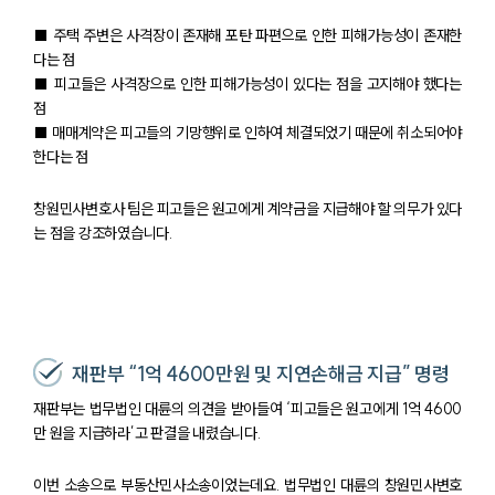
팀소개
■ 주택 주변은 사격장이 존재해 포탄 파편으로 인한 피해가능성이 존재한
대륜의 강점
다는 점
오시는 길
■ 피고들은 사격장으로 인한 피해가능성이 있다는 점을 고지해야 했다는
글로벌 파트너 로펌
점
고객의 소리
■ 매매계약은 피고들의 기망행위로 인하여 체결되었기 때문에 취소되어야
통합검색
AI대륜
한다는 점
창원민사변호사 팀은 피고들은 원고에게 계약금을 지급해야 할 의무가 있다
업무사례
는 점을 강조하였습니다.
주요 업무사례
사례분석/최신동향
법률정보
법률지식인
고객후기
재판부 “1억 4600만원 및 지연손해금 지급” 명령
재판부는 법무법인 대륜의 의견을 받아들여 ‘피고들은 원고에게 1억 4600
업무분야
만 원을 지급하라’고 판결을 내렸습니다.
건설부 업무
이번 소송으로 부동산민사소송이었는데요. 법무법인 대륜의 창원민사변호