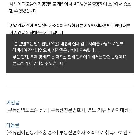
전체
사 팀이 피고들의 기망행위로 계약이 체결되었음을 증명하여 소송에서 승소
할 수 있었습니다.
구성원 소개
만약 위와 같이 부동산민사소송이 필요하신 분이 있으시다면 법무법인 대륜
에 사건을 의뢰해주시기 바랍니다.
부동산전문변호사
"본 콘텐츠는 법무법인(유한) 대륜의 실제 업무 사례를 바탕으로 일부
각색하여 작성되었으며, 저작권은 당사에 귀속됩니다.
소식/자료
무단 전재, 복제 및 배포 등 저작권 침해 행위에 대해서는 관련 법령에 따
른 조치가 이루어질 수 있습니다."
언론보도
공지사항
법률 블로그
법률서식
뉴스레터/브로슈어
세미나
이전글
[부동산명도소송 성공] 부동산전문변호사, 명도 거부 세입자대상 명도소송 승소 !
대륜법률상담예약
다음글
[소유권이전등기소송 승소] 부동산변호사 조력으로 취득시효 완성해 토지 소유권이전등기 성공
대륜법률상담예약