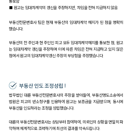
통보함
팀소개
■ 원고는 임대차계약의 갱신을 주장하지만, 차임을 전혀 지급하지 않음
대륜의 강점
오시는 길
글로벌 파트너 로펌
부동산전문변호사 팀은 현재 부동산의 임대차계약 해지가 된 점을 명확히
고객의 소리
했습니다.
통합검색
AI대륜
부동산의 전 주인과 현 주인인 피고 모두 임대차계약해지를 통보한 점, 원고
는 임대차계약 갱신을 주장하며 이에 따른 차임은 전혀 지급하고 있지 않은
업무사례
점에서 원고의 임대차계약갱신 주장의 부당함을 주장했습니다.
주요 업무사례
사례분석/최신동향
법률정보
부동산 인도 조정성립 !
법률지식인
고객후기
법무법인 대륜 부동산전문변호사의 주장을 받아들여, 부동산명도소송에서
법원은 피고의 반소청구를 인용하여 원고는 보증금을 지급받으며, 동시에
부동산을 인도하라는 조정을 성립했습니다.
업무분야
대륜의 부동산전문변호사는 상담부터 참여하여, 의뢰인의 상황을 면밀히 파
건설부 업무
악하며 체계적으로 조력하기에 최선의 결과를 약속드립니다.
전체