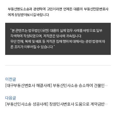
부동산명도소송과 관련하여 고민이라면 언제든 대륜의 부동산전문변호사
구성원 소개
에게 상담받아보시길 바랍니다.
부동산전문변호사
"본 콘텐츠는 법무법인(유한) 대륜의 실제 업무 사례를 바탕으로 일부
각색하여 작성되었으며, 저작권은 당사에 귀속됩니다.
무단 전재, 복제 및 배포 등 저작권 침해 행위에 대해서는 관련 법령에 따
소식/자료
른 조치가 이루어질 수 있습니다."
언론보도
공지사항
법률 블로그
법률서식
뉴스레터/브로슈어
이전글
세미나
[대구부동산변호사 해결사례] 부동산민사소송 승소하여 건물인도 성공
대륜법률상담예약
다음글
[부동산민사소송 성공사례] 창원민사변호사 도움으로 계약금반환소송 승소
대륜법률상담예약