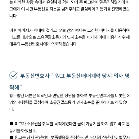
는 이러한 상황 속에서 유일하게 힘이 되어 준 피고만이 믿음직하였기에 피
고에게 이 사건 부동산을 지분을 넘겨주려고 결심하여 가등기를 진행하였습
니다.
이후 아버지가 치매에 걸리고, 의뢰인의 형제는 그러한 아버지를 이용하여
피고를 대상으로 소유권말소등기의 민사소송을 제기해 이에 대응하기 위해
대륜의 부동산변호사에게 의뢰하셨습니다.
부동산변호사 “ 원고 부동산매매계약 당시 의사 명
확해 ”
법무법인 대륜은 의뢰인과 면밀한 상담을 통하여 부동산변호사를 비롯한 3
명의 수행팀을 결성하여 소유권말소등기 민사소송을 준비하기로 하였습니
다.
팀소개
■ 피고가 소유권을 취득할 목적이었다면 굳이 가등기를 하지 않고 바로 본
등기를 하였을 것
팀소개
■ 원고는 당시 판단력이 부족했음을 주장하지만, 당시의 진단서 및 법무사