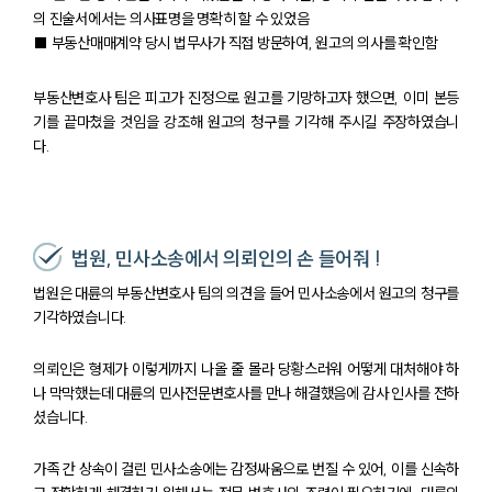
대륜의 강점
의 진술서에서는 의사표명을 명확히 할 수 있었음
오시는 길
■ 부동산매매계약 당시 법무사가 직접 방문하여, 원고의 의사를 확인함
글로벌 파트너 로펌
고객의 소리
부동산변호사 팀은 피고가 진정으로 원고를 기망하고자 했으면, 이미 본등
통합검색
기를 끝마쳤을 것임을 강조해 원고의 청구를 기각해 주시길 주장하였습니
AI대륜
다.
업무사례
주요 업무사례
법원, 민사소송에서 의뢰인의 손 들어줘 !
사례분석/최신동향
법률정보
법원은 대륜의 부동산변호사 팀의 의견을 들어 민사소송에서 원고의 청구를
법률지식인
기각하였습니다.
고객후기
의뢰인은 형제가 이렇게까지 나올 줄 몰라 당황스러워 어떻게 대처해야 하
나 막막했는데 대륜의 민사전문변호사를 만나 해결했음에 감사 인사를 전하
업무분야
셨습니다.
건설부 업무
전체
가족 간 상속이 걸린 민사소송에는 감정싸움으로 번질 수 있어, 이를 신속하