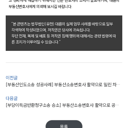
고 정확하게 해결하기 위해서는 전문 변호사의 조력이 필요하기에, 대륜의
부동산변호사에게 의뢰해 보시길 바랍니다.
구성원 소개
부동산전문변호사
"본 콘텐츠는 법무법인(유한) 대륜의 실제 업무 사례를 바탕으로 일부
각색하여 작성되었으며, 저작권은 당사에 귀속됩니다.
무단 전재, 복제 및 배포 등 저작권 침해 행위에 대해서는 관련 법령에 따
소식/자료
른 조치가 이루어질 수 있습니다."
언론보도
공지사항
법률 블로그
법률서식
이전글
뉴스레터/브로슈어
세미나
[부동산인도소송 성공사례] 부동산소송변호사 활약으로 밀린 차임과 부동산인도 받음…소송비용도
다음글
대륜법률상담예약
[부당이득금반환청구소송 승소] 부동산소송변호사 활약으로 공장 부지 매매계약 취소하고 계약금 돌려받음
대륜법률상담예약
목록