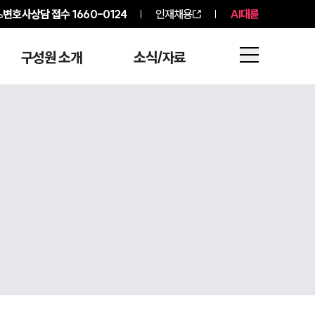
변호사상담 접수
1660-0124
인재채용
AI대륜
구성원 소개
소식/자료