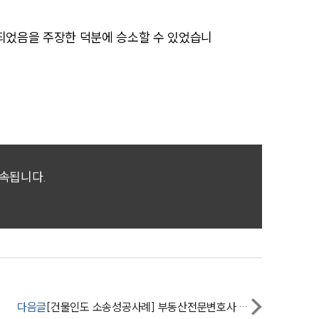
구성원 소개
되었음을 주장한 덕분에 승소할 수 있었습니
부동산전문변호사
소식/자료
언론보도
공지사항
귀속됩니다.
법률 블로그
법률서식
뉴스레터/브로슈어
세미나
다음글
[건물인도 소송성공사례] 부동산전문변호사 도움으로 아파트 인도 받기 성공