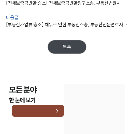
소식/자료
[전세보증금반환 승소] 전세보증금반환청구소송, 부동산법률사무소 조력으로 보증금 전액, 소송비 청구 성공
언론보도
다음글
공지사항
[부동산가압류 승소] 채무로 인한 부동산소송, 부동산전문변호사 조력으로 승소
법률 블로그
법률서식
뉴스레터/브로슈어
세미나
목록
대륜법률상담예약
대륜법률상담예약
모든 분야
한 눈에 보기