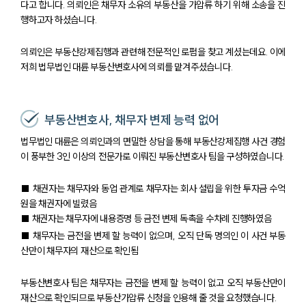
다고 합니다. 의뢰인은 채무자 소유의 부동산을 가압류 하기 위해 소송을 진
행하고자 하셨습니다.
의뢰인은 부동산강제집행과 관련해 전문적인 로펌을 찾고 계셨는데요. 이에
저희 법무법인 대륜 부동산변호사에 의뢰를 맡겨주셨습니다.
부동산변호사, 채무자 변제 능력 없어
법무법인 대륜은 의뢰인과의 면밀한 상담을 통해 부동산강제집행 사건 경험
이 풍부한 3인 이상의 전문가로 이뤄진 부동산변호사 팀을 구성하였습니다.
팀소개
■ 채권자는 채무자와 동업 관계로 채무자는 회사 설립을 위한 투자금 수억
팀소개
원을 채권자에 빌렸음
대륜의 강점
■ 채권자는 채무자에 내용증명 등 금전 변제 독촉을 수차례 진행하였음
오시는 길
■ 채무자는 금전을 변제 할 능력이 없으며, 오직 단독 명의인 이 사건 부동
글로벌 파트너 로펌
산만이 채무자의 재산으로 확인됨
고객의 소리
통합검색
부동산변호사 팀은 채무자는 금전을 변제 할 능력이 없고 오직 부동산만이
AI대륜
재산으로 확인되므로 부동산가압류 신청을 인용해 줄 것을 요청했습니다.