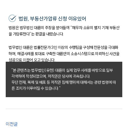
업무사례
법원, 부동산가압류 신청 이유있어
주요 업무사례
사례분석/최신동향
법원은 법무법인 대륜의 주장을 받아들여 “채무자 소유의 별지 기재 부동산
법률정보
을 가압류한다”는 판결을 내렸습니다.
법률지식인
고객후기
법무법인 대륜은 법률전문가 3인 이상의 수행팀을 구성해 전문성을 극대화
하며, 해결사례를 토대로 구축한 대륜만의 소송시스템으로 의뢰하신 사건을
성공으로 이끌어 오고 있습니다.
업무분야
"본 콘텐츠는 법무법인(유한) 대륜의 실제 업무 사례를 바탕으로 일부
건설부 업무
각색하여 작성되었으며, 저작권은 당사에 귀속됩니다.
전체
무단 전재, 복제 및 배포 등 저작권 침해 행위에 대해서는 관련 법령에 따
른 조치가 이루어질 수 있습니다."
구성원 소개
부동산전문변호사
이전글