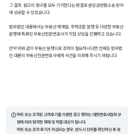
법률지식인
그 결과, 원고의 청구를 모두 기각한다는 판결로 분담금반환소송 방어
고객후기
에 성공할 수 있었습니다.
법무법인 대륜에서는 부동산 재개발, 주택조합 분쟁 등 다양한 부동산
업무분야
분쟁에 특화된 부동산전문변호사가 직접 상담을 진행하고 있습니다.
건설부 업무
만약 위와 같이 부동산 분쟁으로 조력이 필요하시다면 언제든 법무법
전체
인 대륜의 부동산전문변호사에게 사건을 의뢰해 주시기 바랍니다.
구성원 소개
부동산전문변호사
소식/자료
언론보도
⚠️
허위 또는 조작된 고객후기를 이용한 광고 행위는 대한변호사협회 규
공지사항
정에 따라 엄격한 제재 및 처벌 대상이 됩니다.
법률 블로그
허위 또는 조작 후기가 의심되는 경우, 반드시 진위를 확인하신 후 관
법률서식