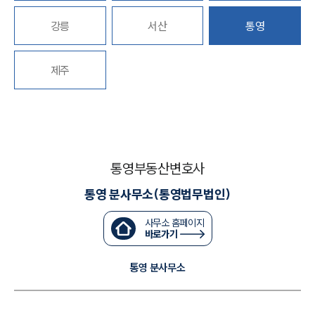
강릉
서산
통영
대륜법률상담예약
대륜법률상담예약
제주
통영부동산변호사
통영 분사무소(통영법무법인)
사무소 홈페이지
바로가기
통영 분사무소