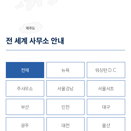
팀소개
제주도
팀소개
전 세계 사무소 안내
대륜의 강점
오시는 길
글로벌 파트너 로펌
고객의 소리
통합검색
전체
뉴욕
워싱턴 D.C.
AI대륜
주사무소
업무사례
서울강남
서울서초
주요 업무사례
부산
인천
대구
사례분석/최신동향
법률정보
법률지식인
고객후기
광주
대전
울산