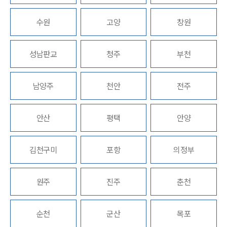
업무분야
수원
고양
창원
건설부 업무
성남판교
청주
부천
전체
남양주
천안
전주
구성원 소개
부동산전문변호사
안산
평택
안양
소식/자료
김천구미
포항
의정부
언론보도
공지사항
원주
진주
춘천
법률 블로그
법률서식
뉴스레터/브로슈어
순천
군산
목포
세미나