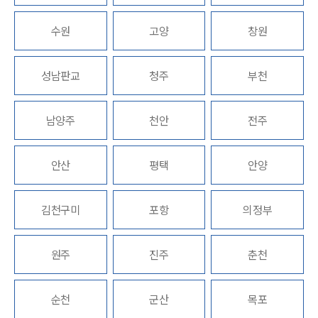
수원
고양
창원
업무분야
건설부 업무
성남판교
청주
부천
전체
남양주
천안
전주
구성원 소개
부동산전문변호사
안산
평택
안양
소식/자료
김천구미
포항
의정부
언론보도
공지사항
원주
진주
춘천
법률 블로그
법률서식
뉴스레터/브로슈어
순천
군산
목포
세미나