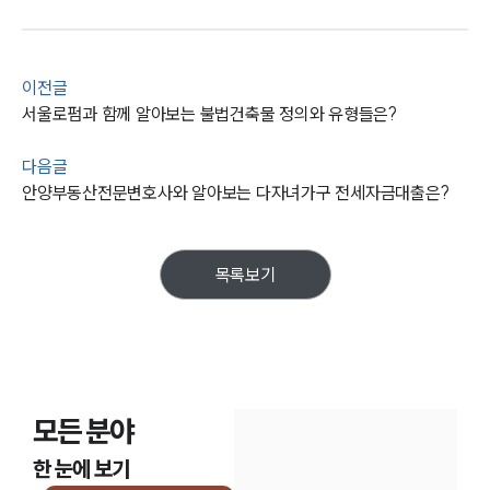
통합검색
AI대륜
업무사례
이전글
서울로펌과 함께 알아보는 불법건축물 정의와 유형들은?
주요 업무사례
사례분석/최신동향
다음글
법률정보
안양부동산전문변호사와 알아보는 다자녀가구 전세자금대출은?
법률지식인
고객후기
목록보기
업무분야
건설부 업무
전체
모든 분야
구성원 소개
한 눈에 보기
부동산전문변호사