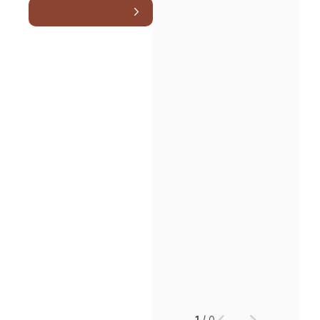
소식/자료
언론보도
공지사항
법률 블로그
법률서식
뉴스레터/브로슈어
세미나
대륜법률상담예약
대륜법률상담예약