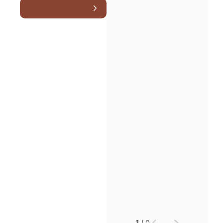
소식/자료
언론보도
공지사항
법률 블로그
법률서식
뉴스레터/브로슈어
세미나
대륜법률상담예약
대륜법률상담예약