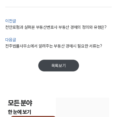
통합검색
AI대륜
업무사례
이전글
천안로펌과 살펴본 부동산변호사 부동산 경매의 정의와 유형은?
주요 업무사례
사례분석/최신동향
다음글
법률정보
전주법률사무소에서 알려주는 부동산 경매시 필요한 서류는?
법률지식인
고객후기
목록보기
업무분야
건설부 업무
전체
모든 분야
구성원 소개
한 눈에 보기
부동산전문변호사