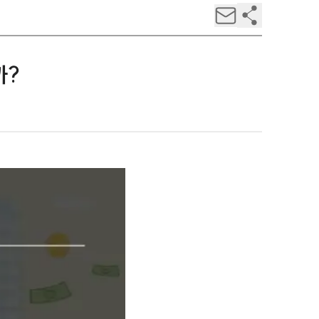
까?
팀소개