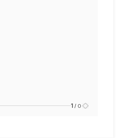
언론보도
공지사항
법률 블로그
법률서식
뉴스레터/브로슈어
세미나
대륜법률상담예약
대륜법률상담예약
1
/
0