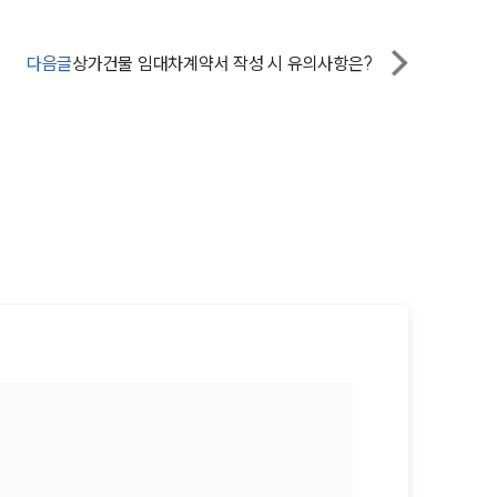
법률지식인
다음글
상가건물 임대차계약서 작성 시 유의사항은?
고객후기
업무분야
건설부 업무
전체
구성원 소개
부동산전문변호사
소식/자료