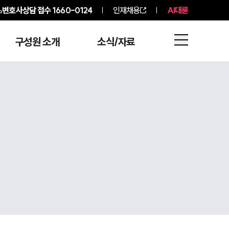
변호사상담 접수
1660-0124
인재채용
AI대륜
구성원 소개
소식/자료