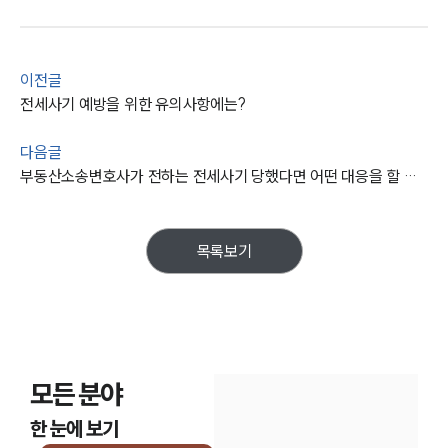
통합검색
AI대륜
업무사례
이전글
전세사기 예방을 위한 유의사항에는?
주요 업무사례
사례분석/최신동향
다음글
법률정보
부동산소송변호사가 전하는 전세사기 당했다면 어떤 대응을 할 수 있을까?
법률지식인
고객후기
목록보기
업무분야
건설부 업무
전체
모든 분야
구성원 소개
한 눈에 보기
부동산전문변호사