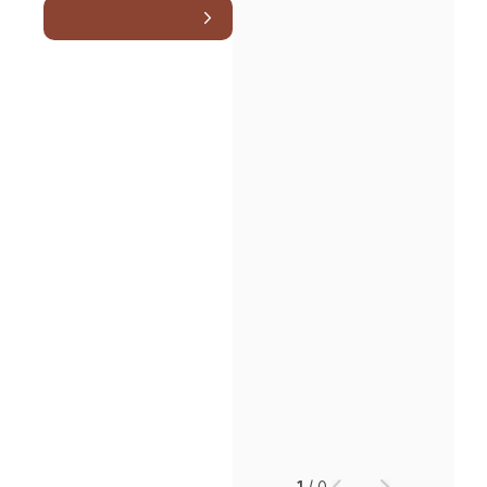
소식/자료
언론보도
공지사항
법률 블로그
법률서식
뉴스레터/브로슈어
세미나
대륜법률상담예약
대륜법률상담예약