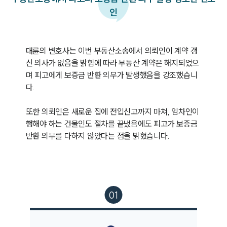
인
업무사례
주요 업무사례
사례분석/최신동향
대륜의 변호사는 이번 부동산소송에서 의뢰인이 계약 갱
법률정보
신 의사가 없음을 밝힘에 따라 부동산 계약은 해지되었으
법률지식인
며 피고에게 보증금 반환 의무가 발생했음을 강조했습니
고객후기
다.

또한 의뢰인은 새로운 집에 전입신고까지 마쳐, 임차인이 
업무분야
행해야 하는 건물인도 절차를 끝냈음에도 피고가 보증금 
건설부 업무
반환 의무를 다하지 않았다는 점을 밝혔습니다.
전체
구성원 소개
부동산전문변호사