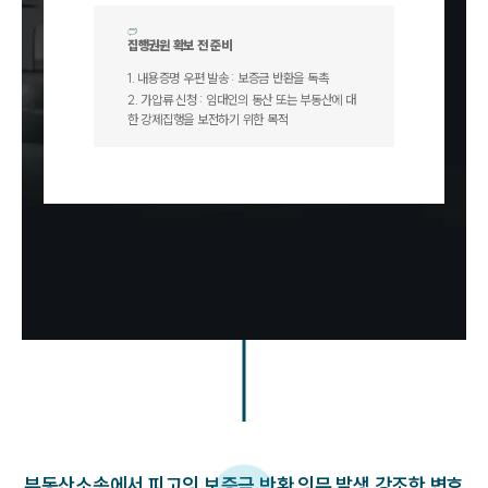
집행권원 확보 전 준비
1
.
내용증명 우편 발송 : 보증금 반환을 독촉
2
.
가압류 신청 : 임대인의 동산 또는 부동산에 대
한 강제집행을 보전하기 위한 목적
팀소개
팀소개
대륜의 강점
오시는 길
글로벌 파트너 로펌
고객의 소리
통합검색
AI대륜
부동산소송에서 피고의 보증금 반환 의무 발생 강조한 변호