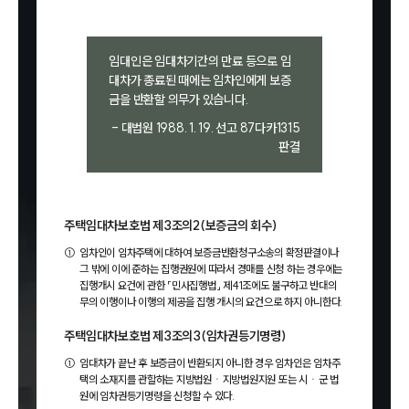
임대인은 임대차기간의 만료 등으로 임
대차가 종료된 때에는 임차인에게 보증
금을 반환할 의무가 있습니다.
- 대법원 1988. 1. 19. 선고 87다카1315
판결
주택임대차보호법 제3조의2(보증금의 회수)
①
임차인이 임차주택에 대하여 보증금반환청구소송의 확정판결이나
그 밖에 이에 준하는 집행권원에 따라서 경매를 신청 하는 경우에는
집행개시 요건에 관한 「민사집행법」 제41조에도 불구하고 반대의
무의 이행이나 이행의 제공을 집행 개시의 요건으로 하지 아니한다.
주택임대차보호법 제3조의3(임차권등기명령)
①
임대차가 끝난 후 보증금이 반환되지 아니한 경우 임차인은 임차주
택의 소재지를 관할하는 지방법원ㆍ지방법원지원 또는 시ㆍ군 법
원에 임차권등기명령을 신청할 수 있다.