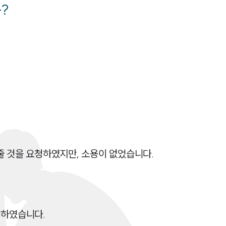
?
전체
구성원 소개
부동산전문변호사
소식/자료
언론보도
공지사항
 것을 요청하였지만, 소용이 없었습니다.

법률 블로그
법률서식
뉴스레터/브로슈어
하였습니다.
