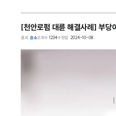
[천안로펌 대륜 해결사례] 부당
결과
승소
조회수
1234
수정일:
2024-10-08