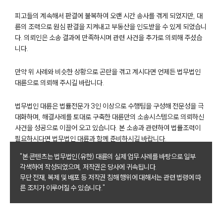
업무분야
피고들의 계속해서 판결에 불복하여 오랜 시간 송사를 겪게 되었지만, 대
륜의 조력으로 원심 판결을 지켜내고 부동산을 인도받을 수 있게 되었습니
건설부 업무
다. 의뢰인은 소송 결과에 만족하시며 관련 사건을 추가로 의뢰해 주셨습
전체
니다.
만약 위 사례와 비슷한 상황으로 곤란을 겪고 계시다면 언제든 법무법인
구성원 소개
대륜으로 의뢰해 주시길 바랍니다.
부동산전문변호사
법무법인 대륜은 법률전문가 3인 이상으로 수행팀을 구성해 전문성을 극
대화하며, 해결사례를 토대로 구축한 대륜만의 소송시스템으로 의뢰하신
사건을 성공으로 이끌어 오고 있습니다. 본 소송과 관련하여 법률조력이
소식/자료
필요하시다면 법무법인 대륜과 함께 준비하시길 바랍니다.
언론보도
"본 콘텐츠는 법무법인(유한) 대륜의 실제 업무 사례를 바탕으로 일부
공지사항
각색하여 작성되었으며, 저작권은 당사에 귀속됩니다.
법률 블로그
무단 전재, 복제 및 배포 등 저작권 침해 행위에 대해서는 관련 법령에 따
법률서식
른 조치가 이루어질 수 있습니다."
뉴스레터/브로슈어
세미나