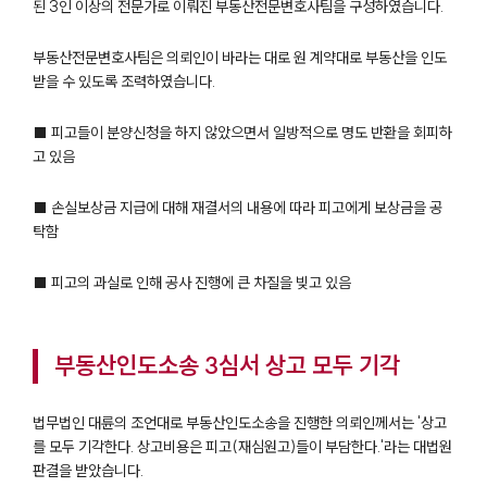
된 3인 이상의 전문가로 이뤄진 부동산전문변호사팀을 구성하였습니다.
부동산전문변호사팀은 의뢰인이 바라는 대로 원 계약대로 부동산을 인도
팀소개
받을 수 있도록 조력하였습니다.
팀소개
■ 피고들이 분양신청을 하지 않았으면서 일방적으로 명도 반환을 회피하
대륜의 강점
고 있음
오시는 길
글로벌 파트너 로펌
고객의 소리
■ 손실보상금 지급에 대해 재결서의 내용에 따라 피고에게 보상금을 공
통합검색
탁함
AI대륜
■ 피고의 과실로 인해 공사 진행에 큰 차질을 빚고 있음
업무사례
부동산인도소송 3심서 상고 모두 기각
주요 업무사례
사례분석/최신동향
법률정보
법무법인 대륜의 조언대로 부동산인도소송을 진행한 의뢰인께서는 '상고
법률지식인
를 모두 기각한다. 상고비용은 피고(재심원고)들이 부담한다.'라는 대법원
고객후기
판결을 받았습니다.