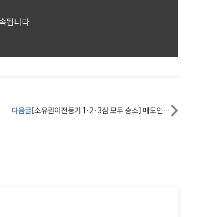
귀속됩니다.
다음글
[소유권이전등기 1·2·3심 모두 승소] 매도인의 일방적인 부동산계약파기를 막아냄