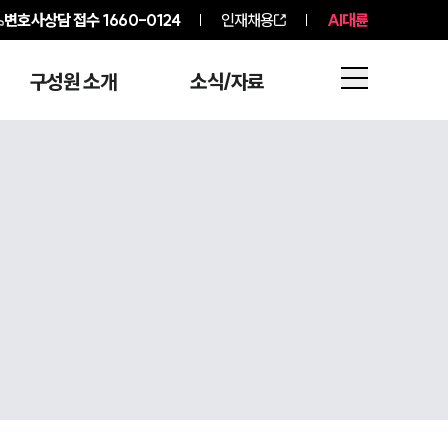
변호사상담 접수
1660-0124
인재채용
AI대륜
구성원 소개
소식/자료