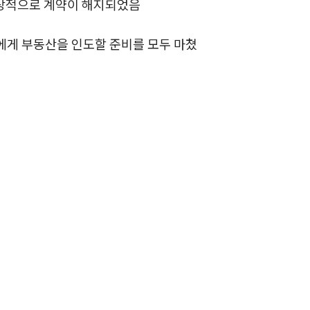
정상적으로 계약이 해지되었음
전체
에게 부동산을 인도할 준비를 모두 마쳤
구성원 소개
부동산전문변호사
소식/자료
언론보도
공지사항
법률 블로그
법률서식
뉴스레터/브로슈어