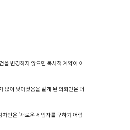
팀소개
조건을 변경하지 않으면 묵시적 계약이 이
팀소개
대륜의 강점
가 많이 낮아졌음을 알게 된 의뢰인은 더
오시는 길
글로벌 파트너 로펌
 임차인은 '새로운 세입자를 구하기 어렵
고객의 소리
통합검색