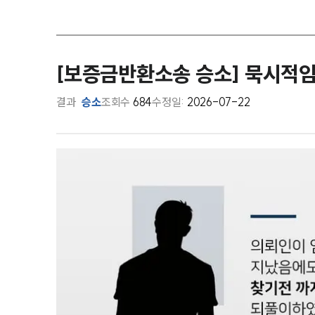
[보증금반환소송 승소] 묵시적
결과
승소
조회수
684
수정일:
2026-07-22