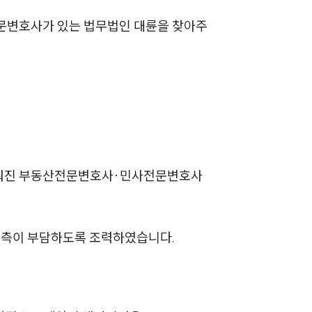
AI대륜
문변호사가 있는 법무법인 대륜을 찾아주
업무사례
주요 업무사례
사례분석/최신동향
법률정보
이뤄진 부동산전문변호사·민사전문변호사
법률지식인
고객후기
대측이 부담하도록 조력하였습니다.
업무분야
건설부 업무