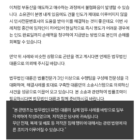
이처럼 부동산을 매도하고 매수하는 과정에서 불협화음이 발생할 수 있습
니다. 소유권이 분명 내게 있음에도 건물 인도가 제대로 이루어지지 않을
소식/자료
시 민사전문변호사의 도움을 받아 이를 해결하는 것이 좋은데요. 이번 사
례처럼 중간에 임차인이 끼어있어 현실적으로 즉시 명도가 어려운 경우에
언론보도
는 인도 완료일까지 손해액을 청구하여 지급받는 방법으로 본인의 손해를
공지사항
회복할 수 있습니다.
법률 블로그
법률서식
만약 위 사례와 비슷한 상황으로 곤란을 겪고 계시다면 언제든 법무법인
뉴스레터/브로슈어
세미나
대륜으로 의뢰해 주시길 바랍니다.
법무법인 대륜은 법률전문가 3인 이상으로 수행팀을 구성해 전문성을 극
대륜법률상담예약
대화하며, 해결사례를 토대로 구축한 대륜만의 소송시스템으로 의뢰하신
사건을 성공으로 이끌어 오고 있습니다. 본 소송과 관련하여 법률조력이
대륜법률상담예약
필요하시다면 법무법인 대륜과 함께 준비하시길 바랍니다.
"본 콘텐츠는 법무법인(유한) 대륜의 실제 업무 사례를 바탕으로 일부
각색하여 작성되었으며, 저작권은 당사에 귀속됩니다.
무단 전재, 복제 및 배포 등 저작권 침해 행위에 대해서는 관련 법령에 따
른 조치가 이루어질 수 있습니다."