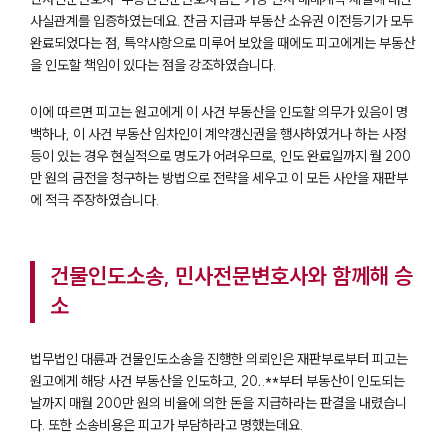
통합검색
사실관계를 입증하였는데요. 잔금 지급과 부동산 소유권 이전등기가 모두
AI대륜
완료되었다는 점, 특약사항으로 미루어 보았을 때에도 피고에게는 부동산
을 인도할 책임이 있다는 점을 강조하였습니다.
업무사례
이에 따르면 피고는 원고에게 이 사건 부동산을 인도할 의무가 있음이 명
주요 업무사례
백하나, 이 사건 부동산 임차인이 계약갱신권을 행사하였거나 하는 사정
사례분석/최신동향
등이 있는 경우 현실적으로 명도가 어려우므로, 인도 완료일까지 월 200
법률정보
만 원의 금전을 청구하는 방법으로 전략을 세우고 이 모든 사안을 재판부
법률지식인
에 적극 주장하였습니다.
고객후기
업무분야
건물인도소송, 민사전문변호사와 함께해 승
소
건설부 업무
전체
법무법인 대륜과 건물인도소송을 진행한 의뢰인은 재판부로부터 피고는
원고에게 해당 사건 부동산을 인도하고, 20
.
.**부터 부동산이 인도되는
구성원 소개
날까지 매월 200만 원의 비율에 의한 돈을 지급하라는 판결을 내렸습니
다. 또한 소송비용은 피고가 부담하라고 명했는데요.
부동산전문변호사