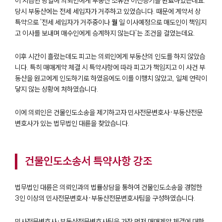
이 지급된 당일에 의뢰인에게 부동산 소유권 이전등기를 완료하였는데요.
당시 부동산에는 전세 세입자가 거주하고 있었습니다. 때문에 계약서 상
특약으로 '전세 세입자가 거주중이나
월
일 이사예정으로 매도인이 책임지
고 이사를 보내며 매수인에게 승계하지 않는다'는 조건을 걸었는데요.
이후 시간이 흘렀는데도 피고는 의뢰인에게 부동산의 인도를 하지 않았습
니다. 특히 매매계약 체결 시 특약사항에 따라 피고가 책임지고 이 사건 부
동산을 원고에게 인도하기로 하였음에도 이를 이행치 않았고, 일체 연락이
닿지 않는 상황에 처하였습니다.
이에 의뢰인은 건물인도소송을 제기하고자 민사전문변호사·부동산전문
변호사가 있는 법무법인 대륜을 찾았습니다.
팀소개
건물인도소송서 특약사항 강조
팀소개
대륜의 강점
법무법인 대륜은 의뢰인과의 법률상담을 통하여 건물인도소송을 경험한
오시는 길
3인 이상의 민사전문변호사·부동산전문변호사팀을 구성하였습니다.
글로벌 파트너 로펌
고객의 소리
민사전문변호사·부동산전문변호사팀은 가장 먼저 매매계약 체결에 대한