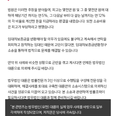
부동산전문변호사
법원은 이러한 주장을 받아들여, 피고는 몇천만 원 및 그 중 몇천만 원에 대
하여 해당기간 까지는 연 5%, 그 다음날 부터 다 갚는 날까지는 연 12%
의 각 비율로 계산한 돈을 지급하라는 판결을 내렸습니다. 또한 소송비용
소식/자료
은 피고가 부담하라고 명했습니다.
언론보도
임대차보증금을 반환해야 할 의무가 있음에도 불구하고 계속해서 연락을
공지사항
법률 블로그
회피하고 잠적하는 임대인 때문에 고민이 많다면, 임대차보증금반환청구
법률서식
소송을 통하여 법적으로 문제를 해결할 수 있습니다.
뉴스레터/브로슈어
세미나
만약 위 사례와 비슷한 상황으로 곤란을 겪고 계시다면 언제든 법무법인
대륜으로 의뢰해 주시길 바랍니다.
대륜법률상담예약
법무법인 대륜은 법률전문가 3인 이상으로 수행팀을 구성해 전문성을 극
대화하며, 해결사례를 토대로 구축한 대륜만의 소송시스템으로 의뢰하신
대륜법률상담예약
사건을 성공으로 이끌어 오고 있습니다. 본 소송과 관련하여 법률조력이
필요하시다면 법무법인 대륜과 함께 준비하시길 바랍니다.
"본 콘텐츠는 법무법인(유한) 대륜의 실제 업무 사례를 바탕으로 일부
각색하여 작성되었으며, 저작권은 당사에 귀속됩니다.