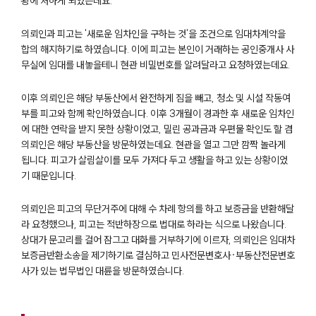
황에 처하게 되었는데요.
의뢰인과 피고는 '새로운 임차인을 구하는 것'을 조건으로 임대차계약을
합의 해지하기로 하였습니다. 이에 피고는 본인이 거래하는 공인중개사 사
무실에 임대를 내놓을테니 현관 비밀번호를 알려달라고 요청하였는데요.
이후 의뢰인은 해당 부동산에서 완전하게 짐을 빼고, 청소 및 시설 작동여
부를 피고와 함께 확인하였습니다. 이후 3개월이 경과한 후 새로운 임차인
에 대한 연락을 받지 못한 상황이었고, 밀린 공과금과 우편물 확인도 할 겸
의뢰인은 해당 부동산을 방문하였는데요. 현관을 열고 그만 깜짝 놀라게
됩니다. 피고가 살림살이를 모두 가져다 두고 생활을 하고 있는 상황이었
기 때문입니다.
의뢰인은 피고의 무단거주에 대해 수 차례 항의를 하고 보증금을 반환해달
라 요청했으나, 피고는 적반하장으로 법대로 하라는 식으로 나왔습니다.
팀소개
상대가 문고리를 걸어 잠그고 대화를 거부하기에 이르자, 의뢰인은 임대차
보증금반환소송을 제기하기로 결심하고 민사전문변호사·부동산전문변호
팀소개
사가 있는 법무법인 대륜을 방문하였습니다.
대륜의 강점
오시는 길
글로벌 파트너 로펌