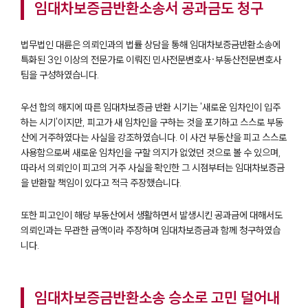
임대차보증금반환소송서 공과금도 청구
고객의 소리
통합검색
AI대륜
법무법인 대륜은 의뢰인과의 법률 상담을 통해 임대차보증금반환소송에
특화된 3인 이상의 전문가로 이뤄진 민사전문변호사·부동산전문변호사
팀을 구성하였습니다.
업무사례
주요 업무사례
우선 합의 해지에 따른 임대차보증금 반환 시기는 '새로운 임차인이 입주
사례분석/최신동향
하는 시기'이지만, 피고가 새 임차인을 구하는 것을 포기하고 스스로 부동
법률정보
산에 거주하였다는 사실을 강조하였습니다. 이 사건 부동산을 피고 스스로
법률지식인
사용함으로써 새로운 임차인을 구할 의지가 없었던 것으로 볼 수 있으며,
고객후기
따라서 의뢰인이 피고의 거주 사실을 확인한 그 시점부터는 임대차보증금
을 반환할 책임이 있다고 적극 주장했습니다.
업무분야
또한 피고인이 해당 부동산에서 생활하면서 발생시킨 공과금에 대해서도
의뢰인과는 무관한 금액이라 주장하며 임대차보증금과 함께 청구하였습
건설부 업무
니다.
전체
구성원 소개
임대차보증금반환소송 승소로 고민 덜어내