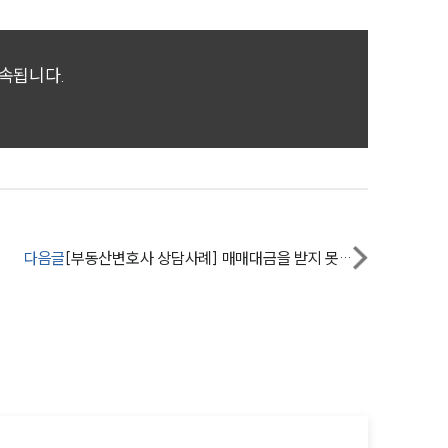
소식/자료
귀속됩니다.
언론보도
공지사항
법률 블로그
법률서식
뉴스레터/브로슈어
다음글
[부동산변호사 상담사례] 매매대금을 받지 못한 의뢰인, 전문변호사의 조력으로 승소하다
세미나
대륜법률상담예약
대륜법률상담예약