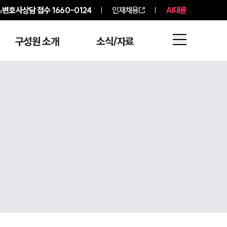
변호사상담 접수
1660-0124
인재채용
AI대륜
구성원 소개
소식/자료