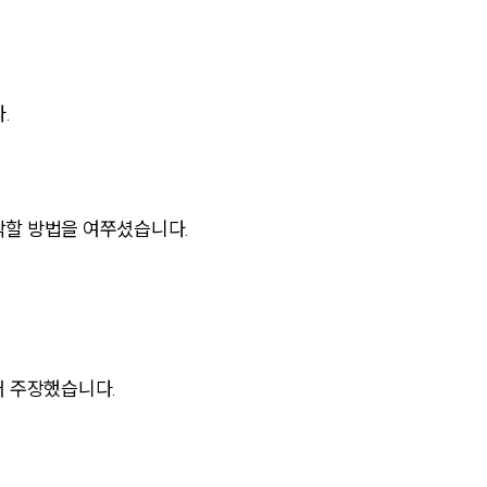
팀소개
팀소개
.
대륜의 강점
오시는 길
글로벌 파트너 로펌
할 방법을 여쭈셨습니다.
고객의 소리
통합검색
AI대륜
어 주장했습니다.
업무사례
주요 업무사례