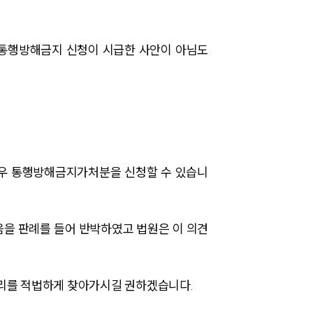
사례분석/최신동향
법률정보
 통행방해금지 신청이 시급한 사안이 아님도
법률지식인
고객후기
업무분야
경우 통행방해금지가처분을 신청할 수 있습니
건설부 업무
전체
음을 판례를 들어 반박하였고 법원은 이 의견
구성원 소개
리를 적법하게 찾아가시길 권하겠습니다.
부동산전문변호사