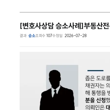
[변호사상담 승소사례]부동산전
결과
승소
조회수
107
수정일:
2026-07-28