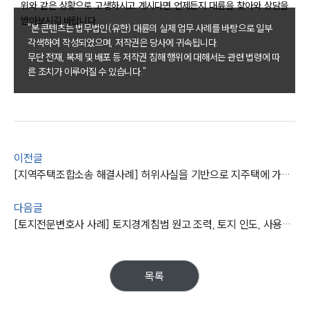
위와 같은 상황으로 고생하시고 계시다면 언제든지 대륜을 찾아와 상담을
구성원 소개
받아보시길 바랍니다.
"본 콘텐츠는 법무법인(유한) 대륜의 실제 업무 사례를 바탕으로 일부
각색하여 작성되었으며, 저작권은 당사에 귀속됩니다.
부동산전문변호사
무단 전재, 복제 및 배포 등 저작권 침해 행위에 대해서는 관련 법령에 따
른 조치가 이루어질 수 있습니다."
소식/자료
언론보도
공지사항
법률 블로그
이전글
법률서식
뉴스레터/브로슈어
[지역주택조합소송 해결사례] 허위사실을 기반으로 지주택에 가입한 의뢰인, 부동산전문변호사의 조력으로 계약금 돌려받기에 이르다
세미나
다음글
[토지전문변호사 사례] 토지경계침범 원고 조력, 토지 인도, 사용료 지급 판결받은 토지변호사
대륜법률상담예약
대륜법률상담예약
목록