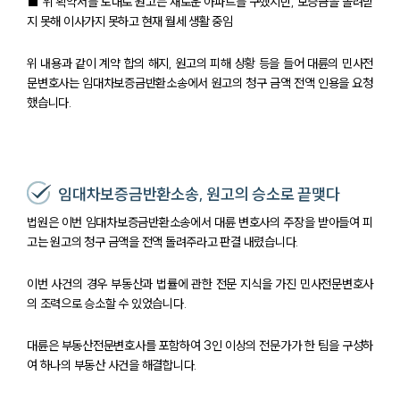
■ 위 확약서를 토대로 원고는 새로운 아파트를 구했지만, 보증금을 돌려받
오시는 길
지 못해 이사가지 못하고 현재 월세 생활 중임
글로벌 파트너 로펌
고객의 소리
위 내용과 같이 계약 합의 해지, 원고의 피해 상황 등을 들어 대륜의 민사전
통합검색
AI대륜
문변호사는 임대차보증금반환소송에서 원고의 청구 금액 전액 인용을 요청
했습니다.
업무사례
주요 업무사례
사례분석/최신동향
임대차보증금반환소송, 원고의 승소로 끝맺다
법률정보
법원은 이번 임대차보증금반환소송에서 대륜 변호사의 주장을 받아들여 피
법률지식인
고는 원고의 청구 금액을 전액 돌려주라고 판결 내렸습니다.
고객후기
이번 사건의 경우 부동산과 법률에 관한 전문 지식을 가진 민사전문변호사
업무분야
의 조력으로 승소할 수 있었습니다.
건설부 업무
대륜은 부동산전문변호사를 포함하여 3인 이상의 전문가가 한 팀을 구성하
전체
여 하나의 부동산 사건을 해결합니다.