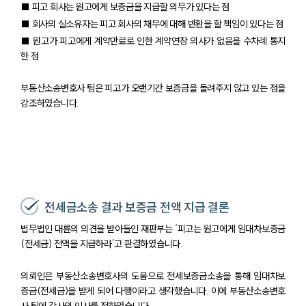
팀소개
■ 피고 회사는 원고에게 보증금을 지급할 의무가 있다는 점
대륜의 강점
■ 회사의 실소유자는 피고 회사의 채무에 대해 반환을 할 책임이 있다는 점
오시는 길
■ 원고가 피고에게 계약만료로 인한 계약연장 의사가 없음을 수차례 통지
글로벌 파트너 로펌
한 점
고객의 소리
통합검색
AI대륜
부동산소송변호사 팀은 피고가 오랜기간 보증금을 돌려주지 않고 있는 점을
강조하였습니다.
업무사례
주요 업무사례
사례분석/최신동향
법률정보
법률지식인
전세금소송 결과 보증금 전액 지급 결론
고객후기
법무법인 대륜의 의견을 받아들인 재판부는 ‘피고는 원고에게 임대차보증금
(전세금) 전액을 지급하라’고 판결하였습니다.
업무분야
의뢰인은 부동산소송변호사의 도움으로 전세보증금소송을 통해 임대차보
건설부 업무
증금(전세금)을 받게 되어 다행이라고 생각했습니다. 이에 부동산소송변호
전체
사 팀에 감사의 인사를 전하였습니다.