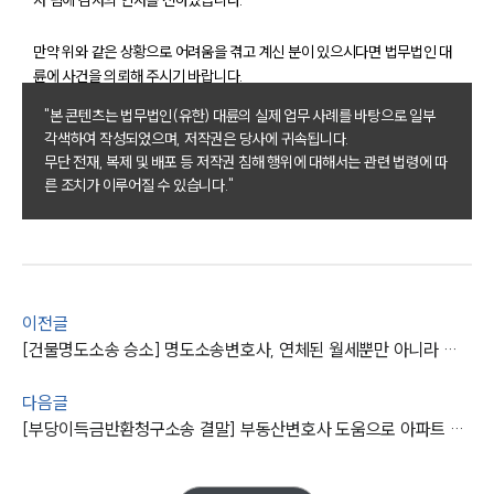
만약 위와 같은 상황으로 어려움을 겪고 계신 분이 있으시다면 법무법인 대
구성원 소개
륜에 사건을 의뢰해 주시기 바랍니다.
부동산전문변호사
"본 콘텐츠는 법무법인(유한) 대륜의 실제 업무 사례를 바탕으로 일부
각색하여 작성되었으며, 저작권은 당사에 귀속됩니다.
무단 전재, 복제 및 배포 등 저작권 침해 행위에 대해서는 관련 법령에 따
소식/자료
른 조치가 이루어질 수 있습니다."
언론보도
공지사항
법률 블로그
법률서식
뉴스레터/브로슈어
이전글
세미나
[건물명도소송 승소] 명도소송변호사, 연체된 월세뿐만 아니라 관리비 채무도 모두 청구
다음글
대륜법률상담예약
[부당이득금반환청구소송 결말] 부동산변호사 도움으로 아파트 분양권 투자금 전액 돌려받기 성공
대륜법률상담예약