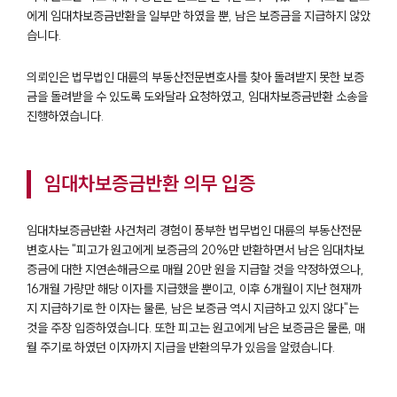
에게 임대차보증금반환을 일부만 하였을 뿐, 남은 보증금을 지급하지 않았
습니다.
팀소개
의뢰인은 법무법인 대륜의 부동산전문변호사를 찾아 돌려받지 못한 보증
금을 돌려받을 수 있도록 도와달라 요청하였고, 임대차보증금반환 소송을
팀소개
진행하였습니다.
대륜의 강점
오시는 길
글로벌 파트너 로펌
임대차보증금반환 의무 입증
고객의 소리
통합검색
AI대륜
임대차보증금반환 사건처리 경험이 풍부한 법무법인 대륜의 부동산전문
변호사는 "피고가 원고에게 보증금의 20%만 반환하면서 남은 임대차보
증금에 대한 지연손해금으로 매월 20만 원을 지급할 것을 약정하였으나,
업무사례
16개월 가량만 해당 이자를 지급했을 뿐이고, 이후 6개월이 지난 현재까
지 지급하기로 한 이자는 물론, 남은 보증금 역시 지급하고 있지 않다"는
주요 업무사례
것을 주장 입증하였습니다. 또한 피고는 원고에게 남은 보증금은 물론, 매
사례분석/최신동향
법률정보
월 주기로 하였던 이자까지 지급을 반환의무가 있음을 알렸습니다.
법률지식인
고객후기