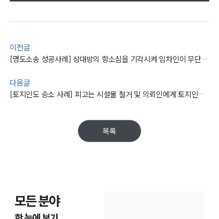
대륜법률상담예약
대륜법률상담예약
이전글
[명도소송 성공사례] 상대방의 항소심을 기각시켜 임차인이 무단 점거 하던 부동산을 인도받음
다음글
[토지인도 승소 사례] 피고는 시설물 철거 및 의뢰인에게 토지인도 하라는 판결 받아냄
목록
모든 분야
한 눈에 보기