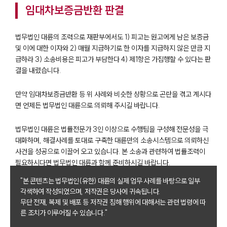
임대차보증금반환 판결
업무분야
법무법인 대륜의 조력으로 재판부에서도 1) 피고는 원고에게 남은 보증금
건설부 업무
및 이에 대한 이자와 2) 매월 지급하기로 한 이자를 지급하지 않은 만큼 지
전체
급하라 3) 소송비용은 피고가 부담한다 4) 제1항은 가집행할 수 있다는 판
결을 내렸습니다.
구성원 소개
만약 임대차보증금반환 등 위 사례와 비슷한 상황으로 곤란을 겪고 계시다
면 언제든 법무법인 대륜으로 의뢰해 주시길 바랍니다.
부동산전문변호사
법무법인 대륜은 법률전문가 3인 이상으로 수행팀을 구성해 전문성을 극
대화하며, 해결사례를 토대로 구축한 대륜만의 소송시스템으로 의뢰하신
소식/자료
사건을 성공으로 이끌어 오고 있습니다. 본 소송과 관련하여 법률조력이
필요하시다면 법무법인 대륜과 함께 준비하시길 바랍니다.
언론보도
공지사항
"본 콘텐츠는 법무법인(유한) 대륜의 실제 업무 사례를 바탕으로 일부
법률 블로그
각색하여 작성되었으며, 저작권은 당사에 귀속됩니다.
법률서식
무단 전재, 복제 및 배포 등 저작권 침해 행위에 대해서는 관련 법령에 따
뉴스레터/브로슈어
른 조치가 이루어질 수 있습니다."
세미나