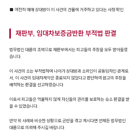
팀소개
대륜의 강점
■ 여전히 매매 상대방이 이 사건의 건물에 거주하고 있다는 사정 확인
오시는 길
글로벌 파트너 로펌
고객의 소리
재판부, 임대차보증금반환 부적법 판결
통합검색
AI대륜
법무법인 대륜의 조력으로 재판부에서는 피고들의 주장을 모두 받아들였
습니다.
업무사례
이 사건의 소는 부적법하며 나아가 상대방과 소외인이 공동임차인 관계로
주요 업무사례
사례분석/최신동향
서, 이 사건의 임대차계약은 종료되지 않았다고 판단하여 원고의 주장을
법률정보
배척하는 판결을 선고하였습니다.
법률지식인
고객후기
이로서 피고들은 억울하지 않게 자신들의 권리를 보호하는 승소 판결을 받
을 수 있었습니다.
업무분야
만약 위 사례와 비슷한 상황으로 곤란을 겪고 계시다면 언제든 법무법인
대륜으로 의뢰해 주시길 바랍니다.
건설부 업무
전체