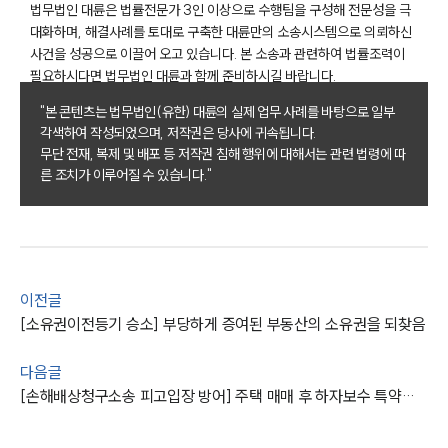
법무법인 대륜은 법률전문가 3인 이상으로 수행팀을 구성해 전문성을 극
대화하며, 해결사례를 토대로 구축한 대륜만의 소송시스템으로 의뢰하신
구성원 소개
사건을 성공으로 이끌어 오고 있습니다. 본 소송과 관련하여 법률조력이
필요하시다면 법무법인 대륜과 함께 준비하시길 바랍니다.
부동산전문변호사
"본 콘텐츠는 법무법인(유한) 대륜의 실제 업무 사례를 바탕으로 일부
각색하여 작성되었으며, 저작권은 당사에 귀속됩니다.
무단 전재, 복제 및 배포 등 저작권 침해 행위에 대해서는 관련 법령에 따
소식/자료
른 조치가 이루어질 수 있습니다."
언론보도
공지사항
법률 블로그
법률서식
뉴스레터/브로슈어
이전글
세미나
[소유권이전등기 승소] 부당하게 증여된 부동산의 소유권을 되찾음
대륜법률상담예약
다음글
[손해배상청구소송 피고입장 방어] 주택 매매 후 하자보수 특약사항 관련 소송 승소
대륜법률상담예약