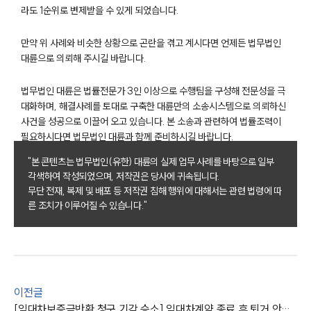
라도 1순위로 변제받을 수 있게 되었습니다.
건설부 업무
전체
만약 위 사례와 비슷한 상황으로 곤란을 겪고 계시다면 언제든 법무법인
대륜으로 의뢰해 주시길 바랍니다.
구성원 소개
법무법인 대륜은 법률전문가 3인 이상으로 수행팀을 구성해 전문성을 극
대화하며, 해결사례를 토대로 구축한 대륜만의 소송시스템으로 의뢰하신
부동산전문변호사
사건을 성공으로 이끌어 오고 있습니다. 본 소송과 관련하여 법률조력이
필요하시다면 법무법인 대륜과 함께 준비하시길 바랍니다.
소식/자료
"본 콘텐츠는 법무법인(유한) 대륜의 실제 업무 사례를 바탕으로 일부
각색하여 작성되었으며, 저작권은 당사에 귀속됩니다.
언론보도
무단 전재, 복제 및 배포 등 저작권 침해 행위에 대해서는 관련 법령에 따
공지사항
른 조치가 이루어질 수 있습니다."
법률 블로그
법률서식
뉴스레터/브로슈어
세미나
이전글
대륜법률상담예약
[임대차보증금반환 청구 기각 승소] 임대차계약 종료 후 퇴거 안하고 보증금반환 청구한 사건 기각