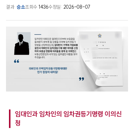
결과
승소
조회수
1436
수정일:
2026-08-07
임대인과 임차인의 임차권등기명령 이의신
청