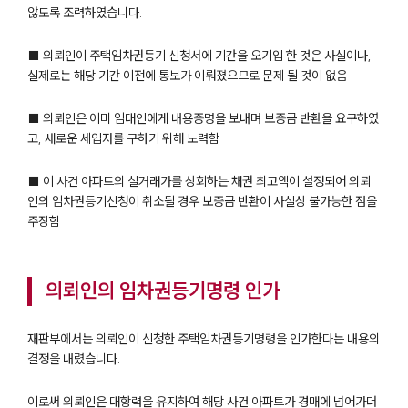
않도록 조력하였습니다.
팀소개
■ 의뢰인이 주택임차권등기 신청서에 기간을 오기입 한 것은 사실이나,
팀소개
실제로는 해당 기간 이전에 통보가 이뤄졌으므로 문제 될 것이 없음
대륜의 강점
오시는 길
글로벌 파트너 로펌
■ 의뢰인은 이미 임대인에게 내용증명을 보내며 보증금 반환을 요구하였
고객의 소리
고, 새로운 세입자를 구하기 위해 노력함
통합검색
AI대륜
■ 이 사건 아파트의 실거래가를 상회하는 채권 최고액이 설정되어 의뢰
인의 임차권등기신청이 취소될 경우 보증금 반환이 사실상 불가능한 점을
주장함
업무사례
주요 업무사례
사례분석/최신동향
의뢰인의 임차권등기명령 인가
법률정보
법률지식인
고객후기
재판부에서는 의뢰인이 신청한 주택임차권등기명령을 인가한다는 내용의
결정을 내렸습니다.
업무분야
이로써 의뢰인은 대항력을 유지하여 해당 사건 아파트가 경매에 넘어가더