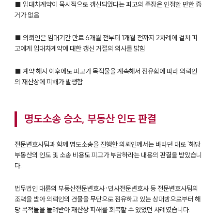
■ 임대차계약이 묵시적으로 갱신되었다는 피고의 주장은 인정할 만한 증
팀소개
거가 없음
팀소개
■ 의뢰인은 임대기간 만료 6개월 전부터 1개월 전까지 2차례에 걸쳐 피
대륜의 강점
고에게 임대차계약에 대한 갱신 거절의 의사를 밝힘
오시는 길
글로벌 파트너 로펌
고객의 소리
■ 계약 해지 이후에도 피고가 목적물을 계속해서 점유함에 따라 의뢰인
통합검색
의 재산상에 피해가 발생함
AI대륜
명도소송 승소, 부동산 인도 판결
업무사례
주요 업무사례
전문변호사팀과 함께 명도소송을 진행한 의뢰인께서는 바라던 대로 '해당
사례분석/최신동향
부동산의 인도 및 소송 비용도 피고가 부담하라는 내용의 판결을 받았습니
법률정보
다.
법률지식인
고객후기
법무법인 대륜의 부동산전문변호사·민사전문변호사 등 전문변호사팀의
조력을 받아 의뢰인의 건물을 무단으로 점유하고 있는 상대방으로부터 해
업무분야
당 목적물을 돌려받아 재산상 피해를 회복할 수 있었던 사례였습니다.