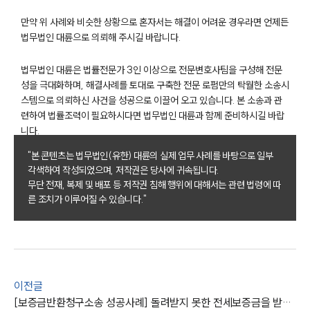
건설부 업무
만약 위 사례와 비슷한 상황으로 혼자서는 해결이 어려운 경우라면 언제든
전체
법무법인 대륜으로 의뢰해 주시길 바랍니다.
법무법인 대륜은 법률전문가 3인 이상으로 전문변호사팀을 구성해 전문
구성원 소개
성을 극대화하며, 해결사례를 토대로 구축한 전문 로펌만의 탁월한 소송시
스템으로 의뢰하신 사건을 성공으로 이끌어 오고 있습니다. 본 소송과 관
부동산전문변호사
련하여 법률조력이 필요하시다면 법무법인 대륜과 함께 준비하시길 바랍
니다.
소식/자료
"본 콘텐츠는 법무법인(유한) 대륜의 실제 업무 사례를 바탕으로 일부
각색하여 작성되었으며, 저작권은 당사에 귀속됩니다.
언론보도
무단 전재, 복제 및 배포 등 저작권 침해 행위에 대해서는 관련 법령에 따
공지사항
른 조치가 이루어질 수 있습니다."
법률 블로그
법률서식
뉴스레터/브로슈어
세미나
이전글
대륜법률상담예약
[보증금반환청구소송 성공사례] 돌려받지 못한 전세보증금을 받아냄