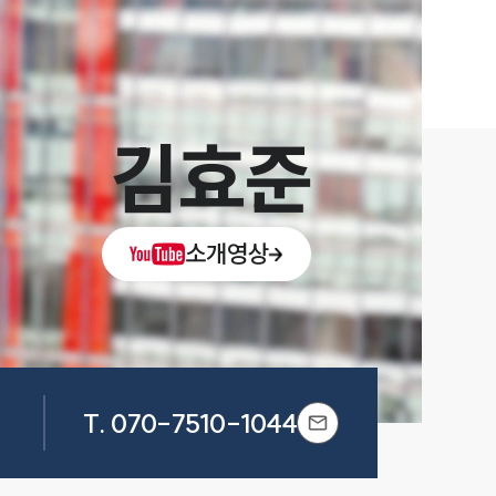
김효준
소개영상
T.
070-7510-1044