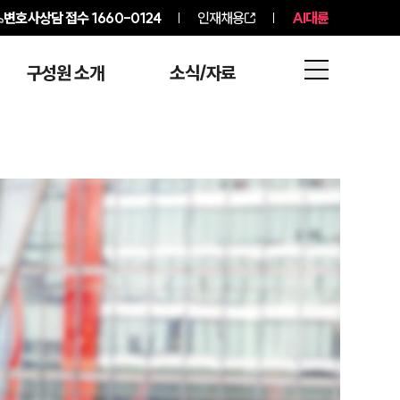
변호사상담 접수
1660-0124
인재채용
AI대륜
구성원 소개
소식/자료