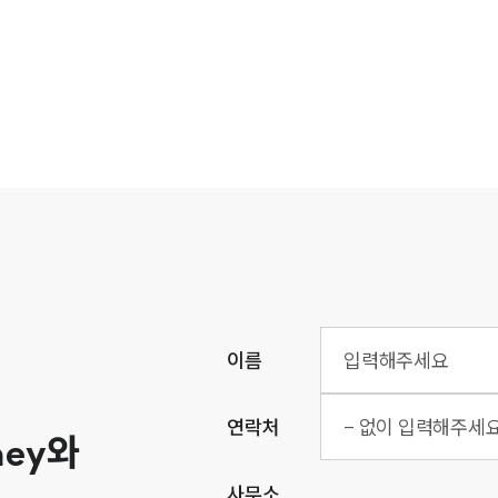
이름
연락처
ney
와
사무소