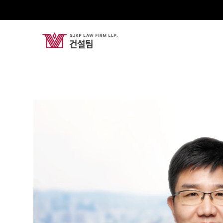
김효준
Senior Partner Attorney