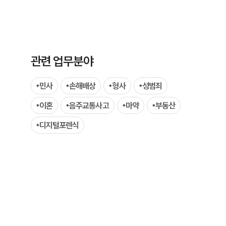
관련 업무분야
민사
손해배상
형사
성범죄
팀소개
이혼
음주교통사고
마약
부동산
팀소개
디지털포렌식
대륜의 강점
오시는 길
글로벌 파트너 로펌
고객의 소리
통합검색