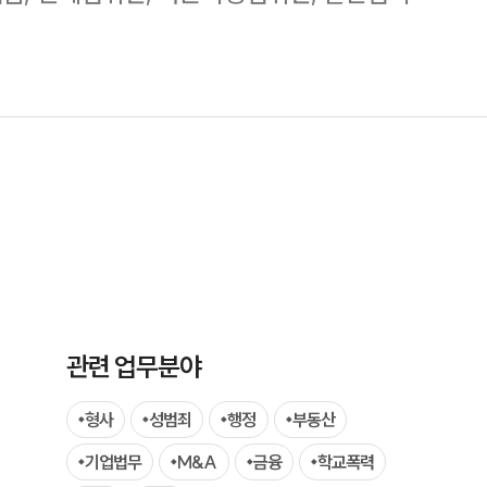
팀소개
팀소개
대륜의 강점
오시는 길
관련 업무분야
글로벌 파트너 로펌
형사
성범죄
행정
부동산
고객의 소리
기업법무
M&A
금융
학교폭력
통합검색