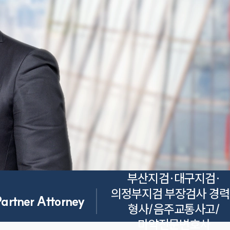
부산지검·대구지검·
의정부지검 부장검사 경력 ·
Partner Attorney
형사/음주교통사고/
마약전문변호사