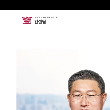
서봉하
Senior Partner Attorney