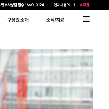
변호사상담 접수
1660-0124
인재채용
AI대륜
구성원 소개
소식/자료