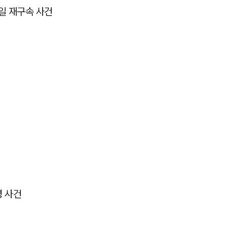
일 재구속 사건
령 사건