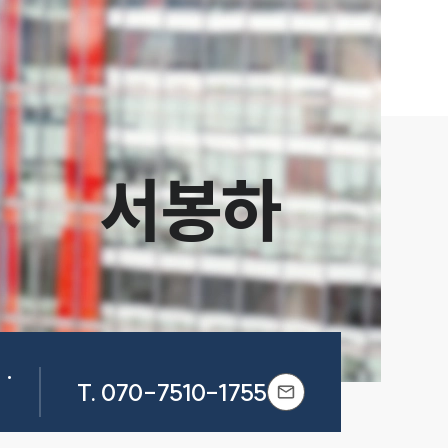
서봉하


T.
070-7510-1755