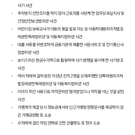
사기 사건
업무사례
추락방지 안전조치를 하지 않아 근로자를 사망케 한 업무상과실치사 및
산업안전보건법위반 사건
주요 업무사례
어린이집 보육교사가 아동의 몸을 발로 미는 등 아동학대범죄의처벌등
사례분석/최신동향
법률정보
에관한특례법위반 및 아동복지법위반 사건
법률지식인
대출 서류를 위변조하여 금융기관에 제출한 사문서위조 및 전기통신사
고객후기
업법위반 사건
보이스피싱 현금수거책으로 활동하며 사기 범행을 용이케 한 사기방조
업무분야
사건
여러 차례에 걸쳐 잠든 미성년 친척 2명을 강제추행한 성폭력범죄의처
건설부 업무
벌등에관한특례법위반 및 아동복지법위반 사건
전체
이미지 무단 사용으로 저작권위반 혐의받았으나 저작물 아닌 것을 밝힌
사건
구성원 소개
가맹계약 체결 당시 정보공개서와 인근가맹점 현황문서를 제공하지 않
은 가맹금반환 등 소송
부동산전문변호사
수차례에 걸친 차임 연체로 인한 건물명도 등 청구 소송