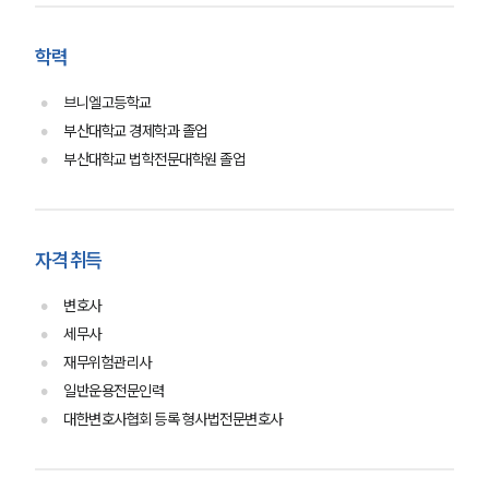
소식/자료
학력
언론보도
공지사항
브니엘고등학교
법률 블로그
법률서식
부산대학교 경제학과 졸업
뉴스레터/브로슈어
부산대학교 법학전문대학원 졸업
세미나
대륜법률상담예약
자격 취득
대륜법률상담예약
변호사
세무사
재무위험관리사
일반운용전문인력
대한변호사협회 등록 형사법전문변호사