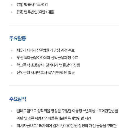
(前) 법률사무소 평강
(現) 법무법인(유한) 대륜
주요활동
제3기 지식재산권법률가 양성 과정 수료
부산 특화금융아카데미 선박금융과정 수료
학교폭력 초빙강사, 경리나라 법률강의 진행
산업은행 사내변호사 실무연구회원 활동
팀소개
팀소개
대륜의 강점
오시는 길
주요실적
글로벌 파트너 로펌
고객의 소리
텔레그램으로 성착취물 영상을 구입한 아동청소년의성보호에관한법률
통합검색
위반 및 성폭력범죄의처벌등에관한특례법위반 사건
AI대륜
회사자금으로 115차례에 걸쳐 7,000만 원 상당의 개인 물품을 구매한