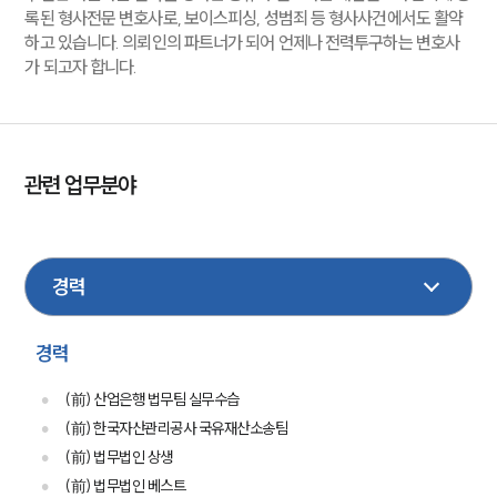
록된 형사전문 변호사로, 보이스피싱, 성범죄 등 형사사건에서도 활약
하고 있습니다. 의뢰인의 파트너가 되어 언제나 전력투구하는 변호사
가 되고자 합니다.
관련 업무분야
형사
이혼
부동산
학교폭력
민사
가사
건설
금융
성범죄
손해배상
조세
보험
경력
(前) 산업은행 법무팀 실무수습
(前) 한국자산관리공사 국유재산소송팀
(前) 법무법인 상생
(前) 법무법인 베스트