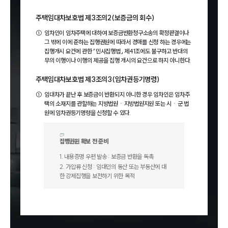
주택임대차보호법 제3조의2(보증금의 회수)
①
임차인이 임차주택에 대하여 보증금반환청구소송의 확정판결이나
그 밖에 이에 준하는 집행권원에 따라서 경매를 신청 하는 경우에는
집행개시 요건에 관한 「민사집행법」 제41조에도 불구하고 반대의
무의 이행이나 이행의 제공을 집행 개시의 요건으로 하지 아니한다.
주택임대차보호법 제3조의3(임차권등기명령)
①
임대차가 끝난 후 보증금이 반환되지 아니한 경우 임차인은 임차주
택의 소재지를 관할하는 지방법원ㆍ지방법원지원 또는 시ㆍ군 법
원에 임차권등기명령을 신청할 수 있다.
집행권원 확보 전 준비
1
.
내용증명 우편 발송 : 보증금 반환을 독촉
2
.
가압류 신청 : 임대인의 동산 또는 부동산에 대
한 강제집행을 보전하기 위한 목적