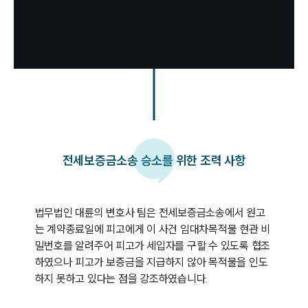
팀소개
팀소개
대륜의 강점
오시는 길
글로벌 파트너 로펌
고객의 소리
통합검색
AI대륜
전세보증금소송 승소를 위한 조력 사항
업무사례
주요 업무사례
사례분석/최신동향
법무법인 대륜의 변호사 팀은 전세보증금소송에서 원고
법률정보
는 계약종료일에 피고에게 이 사건 임대차목적물 현관 비
법률지식인
밀번호를 알려주어 피고가 세입자를 구할 수 있도록 협조
고객후기
하였으나 피고가 보증금을 지급하지 않아 목적물을 인도
하지 못하고 있다는 점을 강조하였습니다.
업무분야