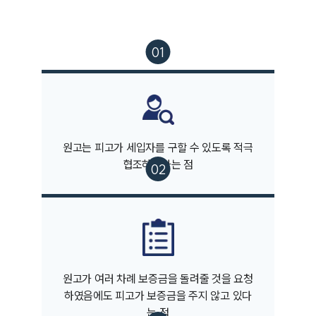
건설부 업무
전체
구성원 소개
부동산전문변호사
소식/자료
원고는 피고가 세입자를 구할 수 있도록 적극
협조하였다는 점
언론보도
공지사항
법률 블로그
법률서식
뉴스레터/브로슈어
세미나
원고가 여러 차례 보증금을 돌려줄 것을 요청
대륜법률상담예약
하였음에도 피고가 보증금을 주지 않고 있다
는 점